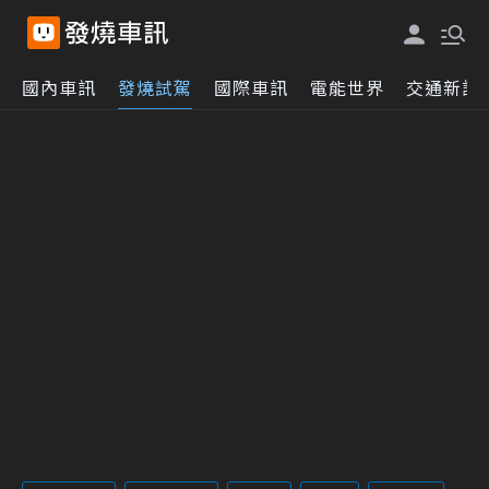
國內車訊
發燒試駕
國際車訊
電能世界
交通新訊