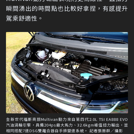
瞬間湧出的時間點也比較好拿捏，有感提升
駕乘舒適性。
全新世代福斯商旅Multivan動力來自第四代2.0L TSI EA888 EVO
汽油渦輪引擎，具備204ps最大馬力、32.6kgm峰值扭力輸出，並
相同搭配7速DSG雙離合器自手排變速系統。 記者張振群／攝影