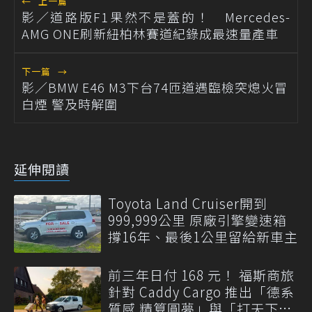
←
上一篇
影／道路版F1果然不是蓋的！ Mercedes-
AMG ONE刷新紐柏林賽道紀錄成最速量產車
下一篇
→
影／BMW E46 M3下台74匝道遇臨檢突熄火冒
白煙 警及時解圍
延伸閱讀
Toyota Land Cruiser開到
999,999公里 原廠引擎變速箱
撐16年、最後1公里留給新車主
前三年日付 168 元！ 福斯商旅
針對 Caddy Cargo 推出「德系
質感 精算圓夢」與「打天下」