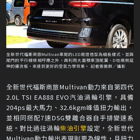
全新世代福斯商旅Multivan車尾的LED尾燈造型為細長樣式，並與
尾門的平行線條相呼應之外，再利用大面積車頂尾翼、D柱兩側延
伸的擾流板，來達到更好的空氣力學效果。 記者張振群／攝影
全新世代福斯商旅Multivan動力來自第四代
2.0L TSI EA888 EVO汽油渦輪引擎，具備
204ps最大馬力、32.6kgm峰值扭力輸出，
並相同搭配7速DSG雙離合器自手排變速系
統。對比過往渦輪
柴油引擎
設定，全新世代
Multivan動力輸出表現則更為線性，且扭力