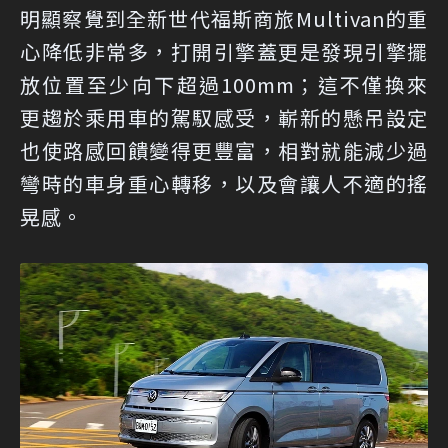
明顯察覺到全新世代福斯商旅Multivan的重
心降低非常多，打開引擎蓋更是發現引擎擺
放位置至少向下超過100mm；這不僅換來
更趨於乘用車的駕馭感受，嶄新的懸吊設定
也使路感回饋變得更豐富，相對就能減少過
彎時的車身重心轉移，以及會讓人不適的搖
晃感。