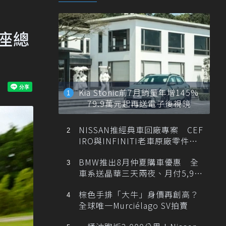
四座總
Kia Stonic前7月銷量年增145%
79.9萬元起再送電子後視鏡
NISSAN推經典車回廠專案 CEF
IRO與INFINITI老車原廠零件最
低1折
BMW推出8月仲夏購車優惠 全
車系送晶華三天兩夜、月付5,900
元起
棕色手排「大牛」身價再創高？
全球唯一Murciélago SV拍賣