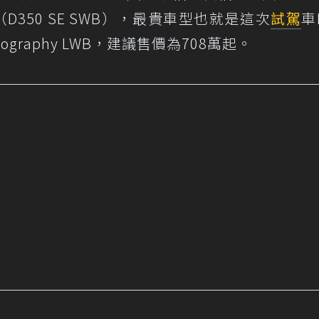
D350 SE SWB），最貴車型也就是這次
試駕
車
utobiography LWB，建議售價為708萬起。