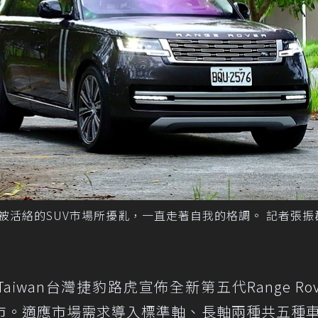
Rover沒被活絡的SUV市場所擾亂，一直走著自我的格調。 記者張
Taiwan台灣捷豹路虎宣佈全新第五代Range Rov
市。適應市場需求導入標準軸、長軸兩種共五種