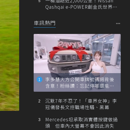
一桶油跑近2,000公里！Nissan
Qashqai e-POWER創金氏世界紀
錄
車訊熱門
李多慧大方公開車牌號碼揭背後
含意！粉絲讚：忘記停哪還能幫
忙找車
沉默7年不忍了！「車界女神」李
冠儀發長文控職場性騷、黑幕
Mercedes坦承取消實體按鍵做過
頭 但車內大螢幕不會因此消失