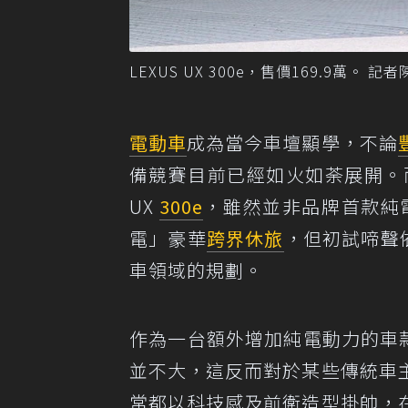
LEXUS UX 300e，售價169.9萬。 
電動車
成為當今車壇顯學，不論
備競賽目前已經如火如荼展開。
UX
300e
，雖然並非品牌首款純
電」豪華
跨界休旅
，但初試啼聲
車領域的規劃。
作為一台額外增加純電動力的車款
並不大，這反而對於某些傳統車
常都以科技感及前衛造型掛帥，