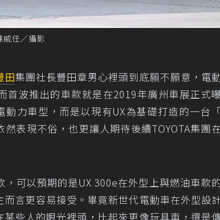
記者陳威任／攝影
豐田
集團社長豐田章男心裡頭到底願不願意，電
而首波推出的車款就是在2019年廣州車展正式
電動力車型，而是以現有UX為基礎打造的一台
依然表現不俗，也更讓人期待後續TOYOTA集團
，可以預期的是UX 300e在外型上與燃油車款
主而言更容易接受。畢竟新世代電動車在外型設
在某些人的眼光裡頭，比起來更像玩具車，還是