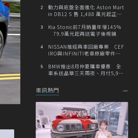
動力與底盤全面進化 Aston Mart
in DB12 S 售 1,488 萬元起正式
登台
Kia Stonic前7月銷量年增145%
79.9萬元起再送電子後視鏡
NISSAN推經典車回廠專案 CEF
IRO與INFINITI老車原廠零件最
低1折
BMW推出8月仲夏購車優惠 全
車系送晶華三天兩夜、月付5,900
元起
車訊熱門