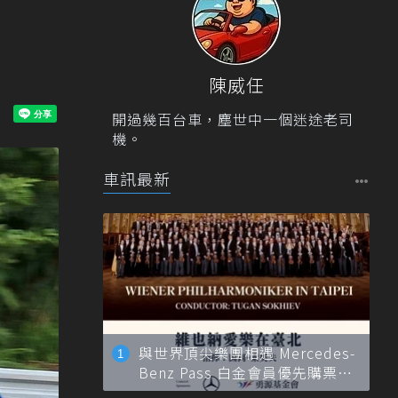
陳威任
開過幾百台車，塵世中一個迷途老司
機。
車訊最新
與世界頂尖樂團相遇 Mercedes-
Benz Pass 白金會員優先購票維
也納愛樂