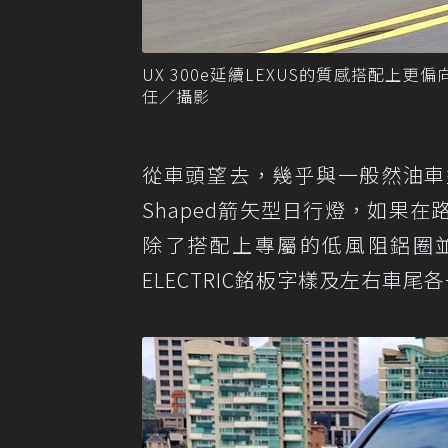
UX 300e延續LEXUS的質感搭配
任／攝影
從車頭望去，幾乎與一般然油車
Shaped箭矢型日行燈，如果
除了搭配上專屬的低風阻鋁圈並
ELECTRIC銘板字樣及左右車