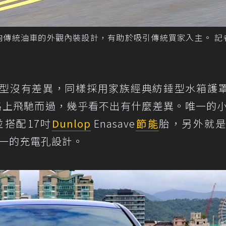
上更偏向傳統油車的外觀內裝設計，有助於吸引傳統買家入主。 記
型沒有差異，同樣採用家族經典紡錘型水箱護罩
在路上飛馳而過，幾乎看不出有什麼差異。唯一的
搭配17吋
Dunlop
Enasave
節能
胎，另外就
尾各一的充電孔設計。