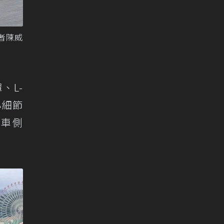
者陳威
、L-
小細節
是車側