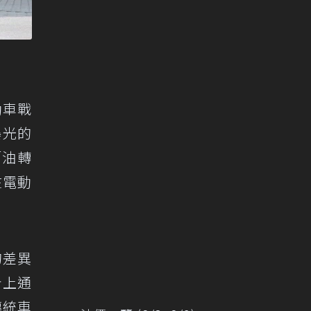
動車戰
曝光的
「油轉
在電動
的差異
計上通
傳統車