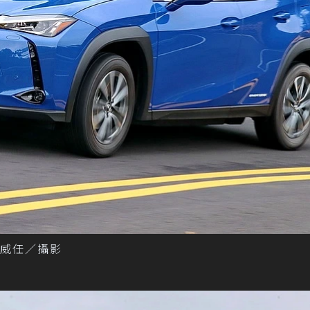
者陳威任／攝影