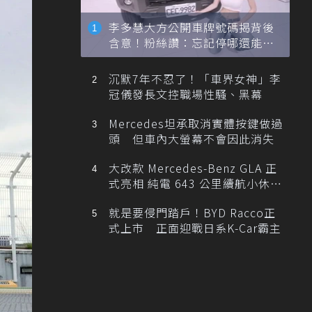
李多慧大方公開車牌號碼揭背後
含意！粉絲讚：忘記停哪還能幫
忙找車
沉默7年不忍了！「車界女神」李
冠儀發長文控職場性騷、黑幕
Mercedes坦承取消實體按鍵做過
頭 但車內大螢幕不會因此消失
大改款 Mercedes-Benz GLA 正
式亮相 純電 643 公里續航小休
旅！
就是要侵門踏戶！BYD Racco正
式上市 正面迎戰日系K-Car霸主