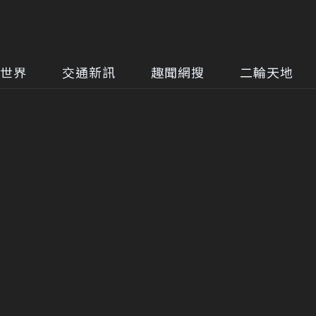
世界
交通新訊
趣聞網搜
二輪天地