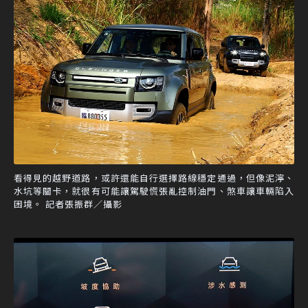
看得見的越野道路，或許還能自行選擇路線穩定通過，但像泥濘、
水坑等關卡，就很有可能讓駕駛慌張亂控制油門、煞車讓車輛陷入
困境。 記者張振群／攝影