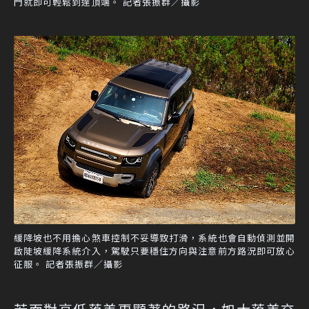
門就即可輕鬆到達頂端。 記者張振群／攝影
緩降坡也不用擔心煞車控制不妥導致打滑，系統也會自動偵測並開
啟陡坡緩降系統介入，駕駛只要穩住方向與注意前方路況即可放心
征服。 記者張振群／攝影