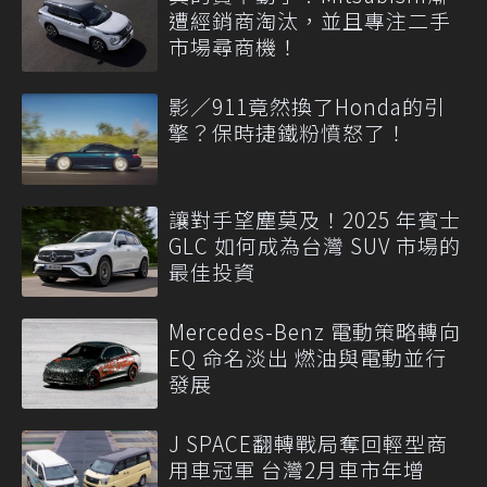
遭經銷商淘汰，並且專注二手
市場尋商機！
影／911竟然換了Honda的引
擎？保時捷鐵粉憤怒了！
讓對手望塵莫及！2025 年賓士
GLC 如何成為台灣 SUV 市場的
最佳投資
Mercedes-Benz 電動策略轉向
EQ 命名淡出 燃油與電動並行
發展
J SPACE翻轉戰局奪回輕型商
用車冠軍 台灣2月車市年增