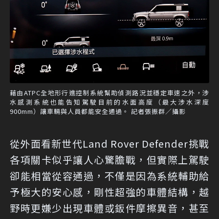
藉由ATPC全地形行進控制系統幫助偵測路況並穩定車速之外，涉
水感測系統也能告知駕駛目前的水面高度（最大涉水深度
900mm）讓車輛與人員都能安全通過。 記者張振群／攝影
從外面看新世代Land Rover Defender挑戰
各項關卡似乎讓人心驚膽戰，但實際上駕駛
卻能相當從容通過，不僅是因為系統輔助給
予極大的安心感，剛性超強的車體結構，越
野時更嫌少出現車體或鈑件摩擦異音，甚至