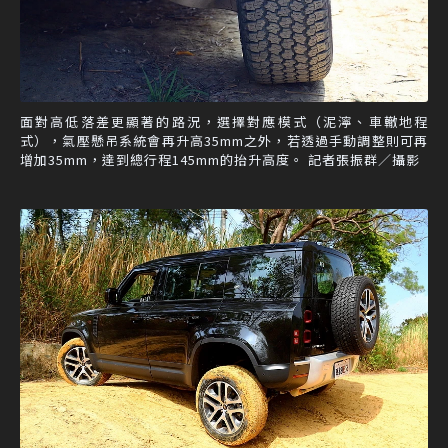
面對高低落差更顯著的路況，選擇對應模式（泥濘、車轍地程
式），氣壓懸吊系統會再升高35mm之外，若透過手動調整則可再
增加35mm，達到總行程145mm的抬升高度。 記者張振群／攝影