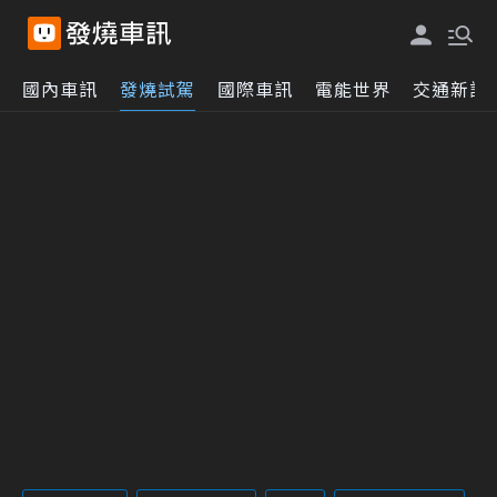
國內車訊
發燒試駕
國際車訊
電能世界
交通新訊