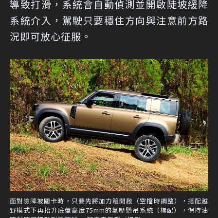
導致打滑，系統會自動偵測並開啟陡坡緩降
系統介入，駕駛只要穩住方向與注意前方路
況即可放心征服。
面對險降坡關卡時，只要先將加力箱開啟（空檔時調整），搭配越
野模式下再抬升底盤高度75mm的氣壓懸吊系統（標配），保持油