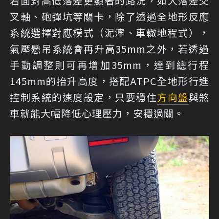
若面對高低落差更顯著的路況，如大落差交
叉軸、砲彈坑等關卡，除了透過全地形反應
系統選擇對應模式（泥濘、車轍地程式），
氣壓懸吊系統會再升高35mm之外，若透過
手動調整則可再增加35mm，達到總行程
145mm的抬升高度，搭配ATPC全地形行進
控制系統的速度設定，只要穩住
方向盤
與煞
車就能大幅降低心理壓力，安穩過關。