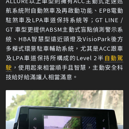
ALLURE以上車型則擁有ACC主動式定速巡
航系統附自動煞車及再啟動功能、EPB電動
駐煞車及LPA車道保持系統等；GT LINE /
GT 車型更提供ABSM主動式盲點偵測警示系
統、HBA智慧型遠近頭燈及VisioPark後方
多模式環景駐車輔助系統，尤其是ACC跟車
及LPA車道保持所構成的Level 2半
自動駕
駛
，使用起來相當順手且智慧，主動安全科
技給好給滿讓人相當滿意。