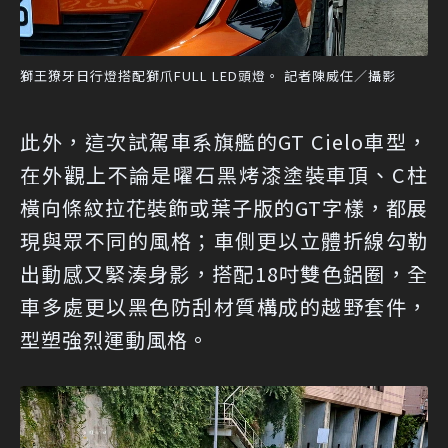
獅王獠牙日行燈搭配獅爪FULL LED頭燈。 記者陳威任／攝影
此外，這次試駕車系旗艦的GT Cielo車型，
在外觀上不論是曜石黑烤漆塗裝車頂、C柱
橫向條紋拉花裝飾或葉子版的GT字樣，都展
現與眾不同的風格；車側更以立體折線勾勒
出動感又緊湊身影，搭配18吋雙色鋁圈，全
車多處更以黑色防刮材質構成的越野套件，
型塑強烈運動風格。