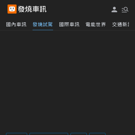
國內車訊
發燒試駕
國際車訊
電能世界
交通新訊