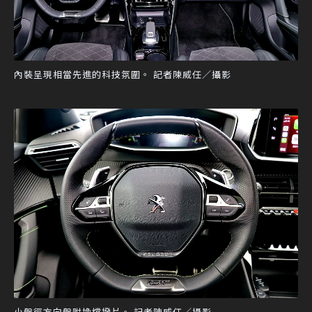
內裝呈現相當先進的科技氛圍。 記者陳威任／攝影
小盤徑方向盤附換檔撥片。 記者陳威任／攝影