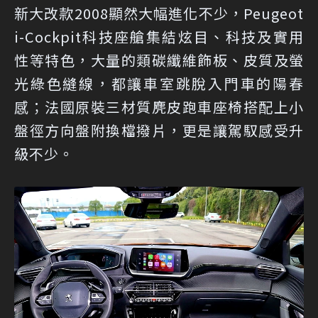
新大改款2008顯然大幅進化不少，Peugeot
i-Cockpit科技座艙集結炫目、科技及實用
性等特色，大量的類碳纖維飾板、皮質及螢
光綠色縫線，都讓車室跳脫入門車的陽春
感；法國原裝三材質麂皮跑車座椅搭配上小
盤徑方向盤附換檔撥片，更是讓駕馭感受升
級不少。