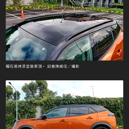
曜石黑烤漆塗裝車頂。 記者陳威任／攝影