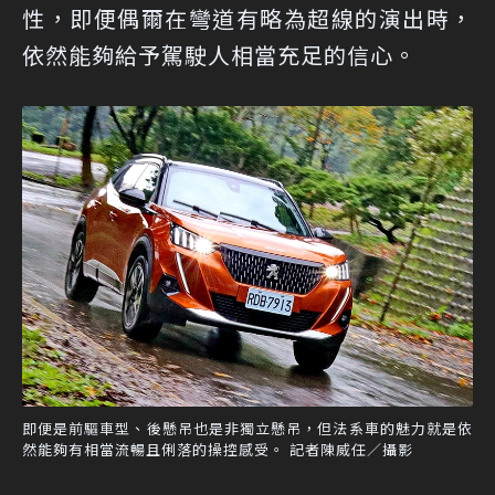
性，即便偶爾在彎道有略為超線的演出時，
依然能夠給予駕駛人相當充足的信心。
即便是前驅車型、後懸吊也是非獨立懸吊，但法系車的魅力就是依
然能夠有相當流暢且俐落的操控感受。 記者陳威任／攝影