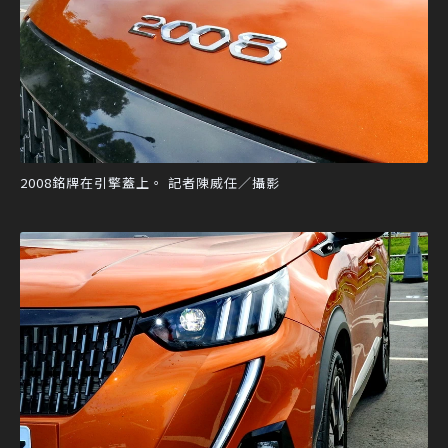
2008銘牌在引擎蓋上。 記者陳威任／攝影