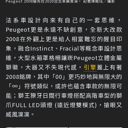
Peugeot 2008搶先在2020台北車展首演。 記者陳威任／攝影
法系車設計向來有自己的一套思維，
Peugeot更是永遠不缺創意，全新大改款
2008在外觀上更是給人相當難忘的醒目印
象，融合Instinct、Fracial等概念車設計思
維，大型水箱罩格柵鑲崁Peugeot立體金屬
獅徽，大器又不失現代感，
引擎
蓋上有著
2008銘牌，其中「00」更巧妙地與無限大的
「∞」符號類似，或許也蘊含車款的無限可
能；獅王獠牙日間行車燈搭配高階車型的獅
爪FULL LED頭燈 (遠近燈雙模式)，搶眼又
威風凜凜。