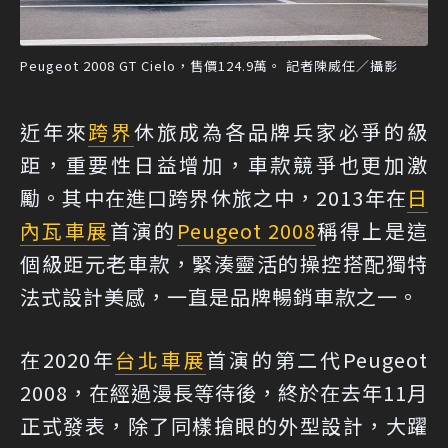
Peugeot 2008 GT Cielo，售價124.9萬。 記者陳威任／攝影
近年來
跨界
休旅成為各品牌兵家必爭的級
距，重要性日益增加，車款競爭也更加激
勵。其中在進口跨界休旅之中，2013年在
日
內瓦車展
首演的
Peugeot 2008
稱得上是這
個級距元老車款，緊湊靈活的操控搭配獨特
法式設計美感，一直是品牌暢銷車款之一。
在2020年
台北車展
首演的第二代Peugeot
2008，在經過漫長等待後，終於在去年11月
正式發表，除了同樣搶眼的外型設計，大躍