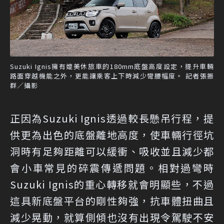
Suzuki Ignis擁有媲美休旅車的180mm底盤高度設定，提升車輛
路面穿越機能之外，更能讓乘客上下時減少彎腰幅度。 記者張振
群／攝影
正因為Suzuki Ignis透過較長懸吊行程，提
供更為出色的底盤離地高度，使車輛行徑坑
洞時有足夠距離可以緩衝、吸收並且減少都
會小車常見的碎震傳遞問題。相對過彎時
Suzuki Ignis的重心轉移就會明顯些，不過
這具新底盤平台的剛性夠強，抗車體扭曲且
減少晃動，就算側傾也沒有出現令駕駛不安