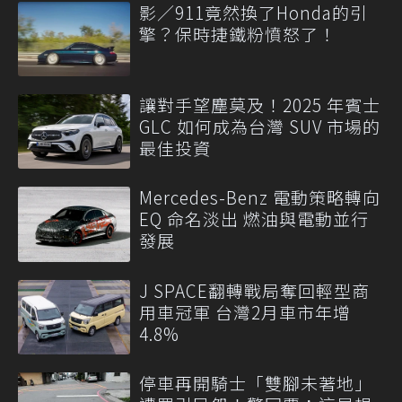
影／911竟然換了Honda的引
擎？保時捷鐵粉憤怒了！
讓對手望塵莫及！2025 年賓士
GLC 如何成為台灣 SUV 市場的
最佳投資
Mercedes-Benz 電動策略轉向
EQ 命名淡出 燃油與電動並行
發展
J SPACE翻轉戰局奪回輕型商
用車冠軍 台灣2月車市年增
4.8%
停車再開騎士「雙腳未著地」