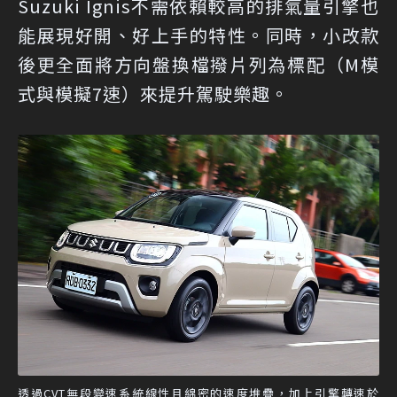
Suzuki Ignis不需依賴較高的排氣量引擎也
能展現好開、好上手的特性。同時，小改款
後更全面將方向盤換檔撥片列為標配（M模
式與模擬7速）來提升駕駛樂趣。
透過CVT無段變速系統線性且綿密的速度堆疊，加上引擎轉速於