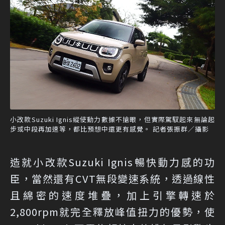
小改款Suzuki Ignis縱使動力數據不搶眼，但實際駕馭起來無論起
步或中段再加速等，都比預想中還更有感覺。 記者張振群／攝影
造就小改款Suzuki Ignis暢快動力感的功
臣，當然還有CVT無段變速系統，透過線性
且綿密的速度堆疊，加上引擎轉速於
2,800rpm就完全釋放峰值扭力的優勢，使