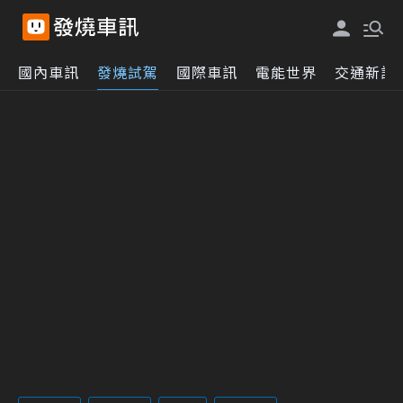
國內車訊
發燒試駕
國際車訊
電能世界
交通新訊