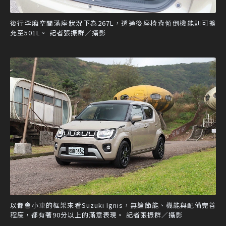
後行李廂空間滿座狀況下為267L，透過後座椅背傾倒機能則可擴
充至501L。 記者張振群／攝影
以都會小車的框架來看Suzuki Ignis，無論節能、機能與配備完善
程度，都有著90分以上的滿意表現。 記者張振群／攝影