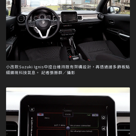
小改款Suzuki Ignis中控台維持既有架構設計，再透過諸多飾板點
綴顯現科技氣息。 記者張振群／攝影