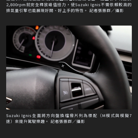
2,800rpm就完全釋放峰值扭力，使Suzuki Ignis不需依賴較高的
排氣量引擎也能展現好開、好上手的特性。 記者張振群／攝影
Suzuki Ignis全面將方向盤換檔撥片列為標配（M模式與模擬7
速）來提升駕駛樂趣。 記者張振群／攝影