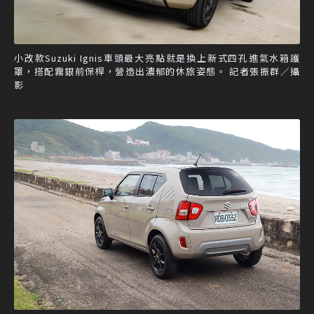
小改款Suzuki Ignis車頭最大亮點就是換上新式四孔進氣水箱護
罩，搭配霧銀前保桿，營造出濃郁的休旅姿態。 記者張振群／攝
影