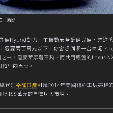
威任／攝影
備Hybrid動力、主被動安全配備完備、先進
還要兩百萬元以下，你會想到哪一台車呢？Toy
是選項之一，但豪華感還不夠，而共用底盤的Lexus N
卻超出兩百萬。
總代理
裕隆日產
引進2014年美國紐約車展亮相
d，並以199萬元的售價切入市場。