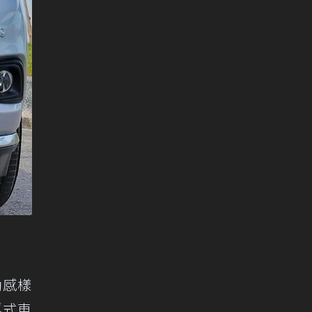
動感樣
浮式車