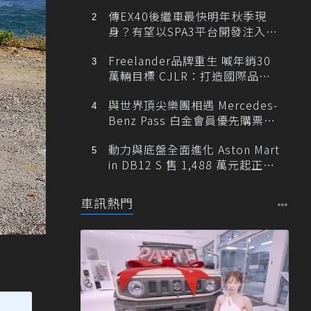
傳EX40後繼車最快明年秋季現
身？有望以SPA3平台開發注入80
0V動力
Freelander品牌重生 喊年銷30
萬輛目標 CJLR：打造國際品牌
半數銷量來自全球！
與世界頂尖樂團相遇 Mercedes-
Benz Pass 白金會員優先購票維
也納愛樂
動力與底盤全面進化 Aston Mart
in DB12 S 售 1,488 萬元起正式
登台
車訊熱門