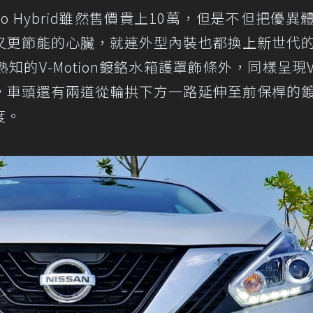
ano Hybrid雖然售價貴上10萬，但是不但把優異
又更節能的心臟，就連外型內裝也都換上新世代
的V-Motion鍍鉻水箱護罩飾條外，同樣呈現
，車頭還有兩道從輪拱下方一路延伸至前保桿的
度。