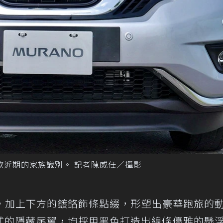
an車款近期的家族識別。 記者陳威任／攝影
，加上下方的鍍鉻飾條點綴，形塑出豪華跑旅的
黑式的隱藏尾翼，均採用黑色打造出線條優雅的懸