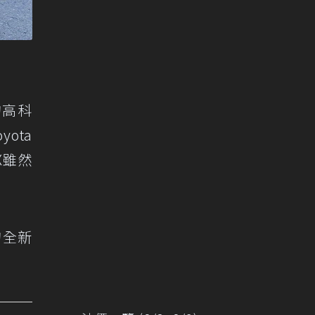
的高科
ota
X雖然
的全新