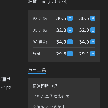
油價一覽 (8/3~8/9)
30.5
30.5
92 無鉛
32.0
32.0
95 無鉛
34.0
34.0
98 無鉛
29.3
29.1
柴油
汽車工具
代理甚
國道即時車況
價格的
合格汽車代驗廠列表
交通違規查詢結果