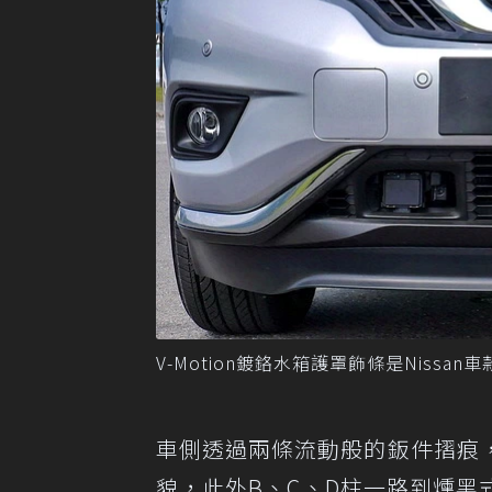
V-Motion鍍鉻水箱護罩飾條是Niss
車側透過兩條流動般的鈑件摺痕
貌，此外B、C、D柱一路到燻