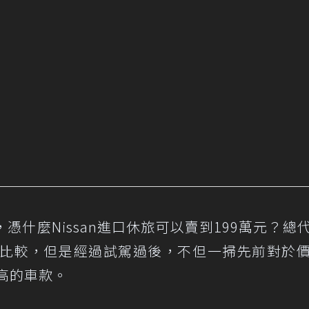
什麼Nissan進口休旅可以賣到199萬元？總
X作為比較，但是經過試駕過後，不但一掃先前對於
高的車款。