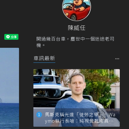
陳威任
開過幾百台車，塵世中一個迷途老司
機。
車訊最新
馬斯克稱光達「徒勞之舉」！Wa
ymo執行長嗆：純視覺難達真正
自動駕駛