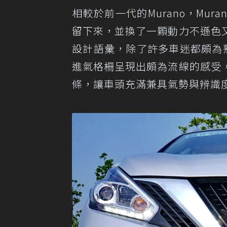
相較於前一代的Murano，Mur
留下來，並換了一顆動力不遜色
設計語彙，除了許多車迷都頗為熟知
進氣格柵呈現出頗為流線的感受
條，讓車頭充滿兼具氣勢與辨識