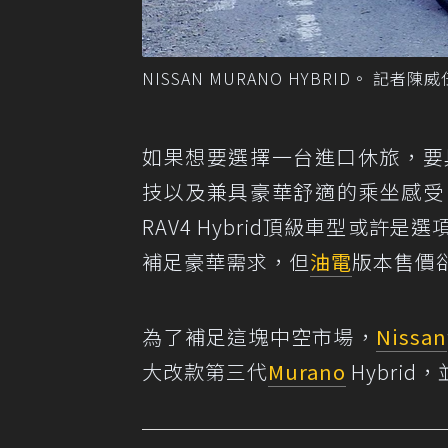
NISSAN MURANO HYBRID。 記者陳
如果想要選擇一台進口休旅，要具
技以及兼具豪華舒適的乘坐感受，
RAV4 Hybrid頂級車型或許
補足豪華需求，但
油電
版本售價
為了補足這塊中空市場，
Nissan
大改款第三代
Murano
Hybri