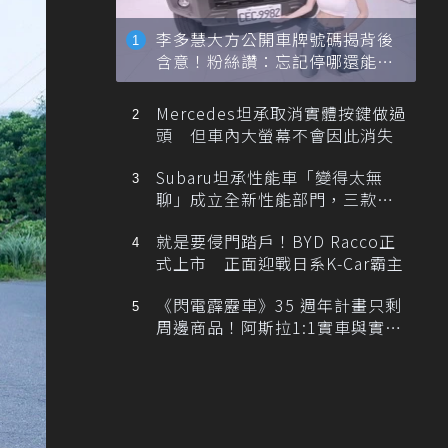
李多慧大方公開車牌號碼揭背後
含意！粉絲讚：忘記停哪還能幫
忙找車
Mercedes坦承取消實體按鍵做過
頭 但車內大螢幕不會因此消失
Subaru坦承性能車「變得太無
聊」成立全新性能部門，三款手
排跑車開發中！
就是要侵門踏戶！BYD Racco正
式上市 正面迎戰日系K-Car霸主
《閃電霹靂車》35 週年計畫只剩
周邊商品！阿斯拉1:1實車與實體
展覽雙雙喊卡