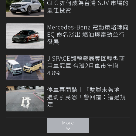
GLC 如何成為台灣 SUV 市場的
最佳投資
Mercedes-Benz 電動策略轉向
EQ 命名淡出 燃油與電動並行
發展
J SPACE翻轉戰局奪回輕型商
用車冠軍 台灣2月車市年增
4.8%
停車再開騎士「雙腳未著地」
遭罰引民怨！警回覆：這是規
定
More