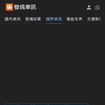
國內車訊
發燒試駕
國際車訊
電能世界
交通新訊