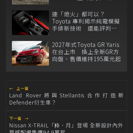
14 年重啟 H 型金屬排檔
連「熄火」都可以？
Toyota 專利揭示純電模擬
手排新技術 還能評判駕
駛熟練度
2027年式Toyota GR Yaris
在台上市 換上全新GR方
向盤、售價維持195萬元起
←
上一篇
Land Rover將與Stellantis合作打造新
Defender衍生車？
下一篇
→
Nissan X-TRAIL「粋．月」登場 全新設計內外
質感配備售價94.9萬起