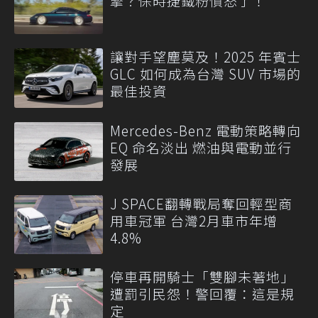
擎？保時捷鐵粉憤怒了！
讓對手望塵莫及！2025 年賓士
GLC 如何成為台灣 SUV 市場的
最佳投資
Mercedes-Benz 電動策略轉向
EQ 命名淡出 燃油與電動並行
發展
J SPACE翻轉戰局奪回輕型商
用車冠軍 台灣2月車市年增
4.8%
停車再開騎士「雙腳未著地」
遭罰引民怨！警回覆：這是規
定