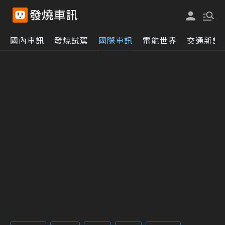
國內車訊
發燒試駕
國際車訊
電能世界
交通新訊