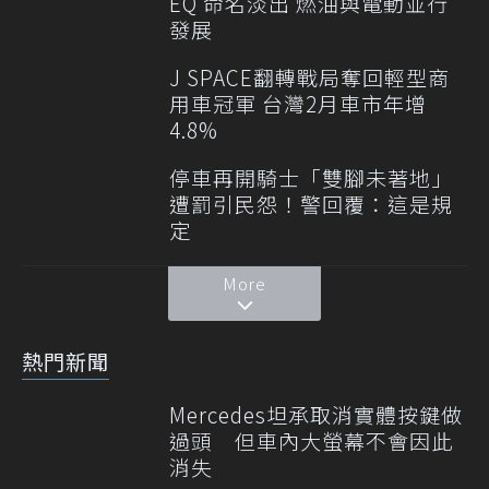
EQ 命名淡出 燃油與電動並行
發展
J SPACE翻轉戰局奪回輕型商
用車冠軍 台灣2月車市年增
4.8%
停車再開騎士「雙腳未著地」
遭罰引民怨！警回覆：這是規
定
More
熱門新聞
Mercedes坦承取消實體按鍵做
過頭 但車內大螢幕不會因此
消失