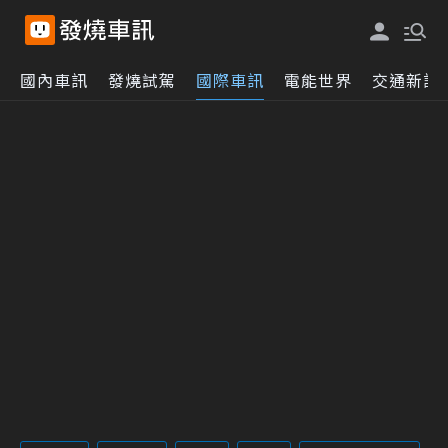
國內車訊
發燒試駕
國際車訊
電能世界
交通新訊