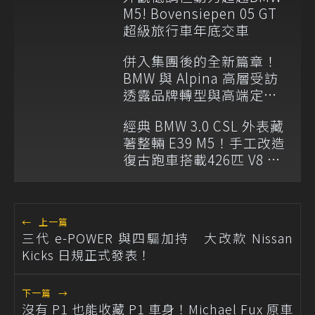
M5! Bovensiepen 05 GT
超級旅行車年底交車
併入集團後的全新篇章！
BMW 與 Alpina 高層受訪
透露品牌轉型與高端定位
規劃
經典 BMW 3.0 CSL 外表藏
著整輛 E39 M5！手工改造
復古跑車搭載426匹 V8 與
六速手排
←
上一篇
三代 e-POWER 與四驅加持 大改款 Nissan
Kicks 日規正式發表！
下一篇
→
沒有 P1 也能收藏 P1 車身！Michael Fux 原車