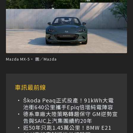
Mazda MX-5。 圖／Mazda
車訊最前線
Škoda Peaq正式投產！91kWh大電
池衝640公里攜手Epiq倍增純電陣容
德系車廠大陸策略轉趨保守 GM逆勢宣
告與SAIC上汽集團續約20年
近50年只跑1.45萬公里！BMW E21