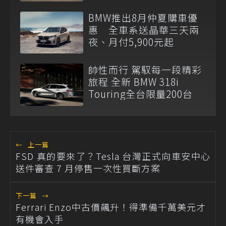
BMW推出8月仲夏購車優
惠 全車系送晶華三天兩
夜、月付5,900元起
帥性而行 駕馭每一段精彩
旅程 全新 BMW 318i
Touring全台限量200台
←
上一篇
FSD 真的要來了？Tesla 台灣正式向車安中心
送件審查 7 月停售一次性買斷方案
下一篇
→
Ferrari Enzo中古價飆升！得準備千萬美元才
有機會入手