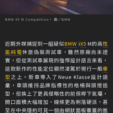
BMW X5 M Competition。 圖／BMW
近期外媒捕捉到一組疑似
BMW
i
X5
M的高
性
能
純電
休旅偽裝測試車，雖然原廠尚未證
實，但從測試車展現的強悍設計語言來看，
這款新作的性能定位顯然凌駕於現行一般
車
型
之上。新車導入了Neue Klasse設計語
彙，車頭維持品牌指標性的格柵與頭燈造
型，但換上了更具侵略性的前保桿下氣壩，
開口面積大幅增加，線條更為俐落硬派，甚
至在中央隱約可見一個由網狀面板覆蓋的進