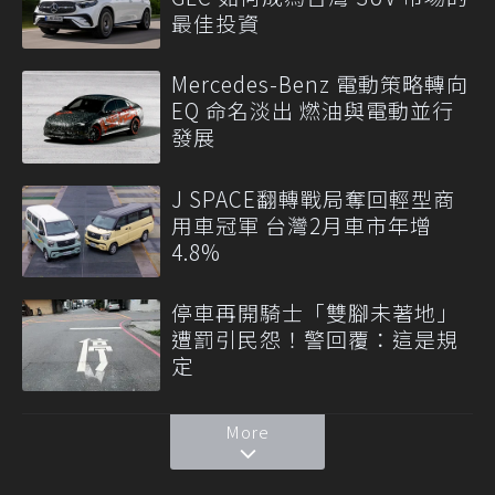
最佳投資
Mercedes-Benz 電動策略轉向
EQ 命名淡出 燃油與電動並行
發展
J SPACE翻轉戰局奪回輕型商
用車冠軍 台灣2月車市年增
4.8%
停車再開騎士「雙腳未著地」
遭罰引民怨！警回覆：這是規
定
More