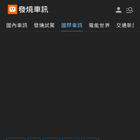
國內車訊
發燒試駕
國際車訊
電能世界
交通新訊