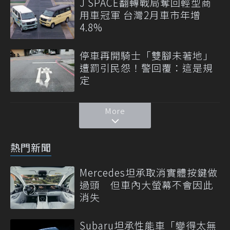
J SPACE翻轉戰局奪回輕型商
用車冠軍 台灣2月車市年增
4.8%
停車再開騎士「雙腳未著地」
遭罰引民怨！警回覆：這是規
定
More
熱門新聞
Mercedes坦承取消實體按鍵做
過頭 但車內大螢幕不會因此
消失
Subaru坦承性能車「變得太無