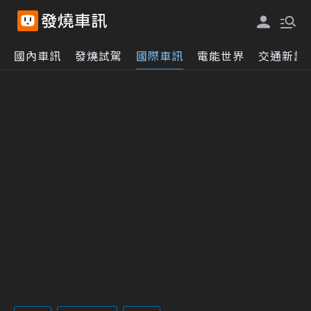
國內車訊
發燒試駕
國際車訊
電能世界
交通新訊