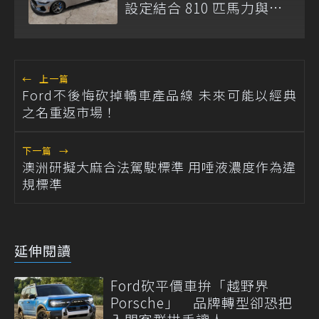
設定結合 810 匹馬力與手
排選項
←
上一篇
Ford不後悔砍掉轎車產品線 未來可能以經典
之名重返市場！
下一篇
→
澳洲研擬大麻合法駕駛標準 用唾液濃度作為違
規標準
延伸閱讀
Ford砍平價車拚「越野界
Porsche」 品牌轉型卻恐把