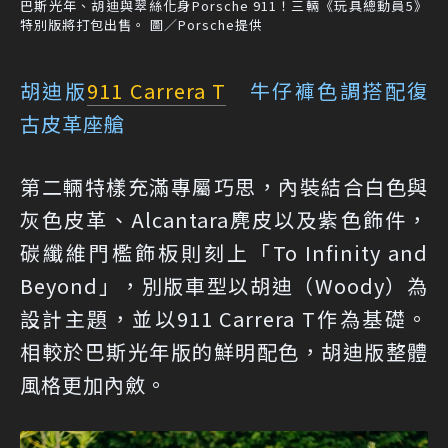
巴斯光年、胡迪與翠絲化身Porsche 911！三輛《玩具總動員5》
特別版將打包出售。 圖／Porsche提供
胡迪版
911 Carrera T
牛仔褲色調搭配復
古皮革座艙
第二輛特樣充滿專屬巧思，內裝結合白色與
灰色皮革、Alcantara麂皮以及紫色飾件，
碳纖維門檻飾板則刻上「To Infinity and
Beyond」，別版車型以胡迪（Woody）為
設計主題，並以911 Carrera T作為基礎。
相較於巴斯光年版的鮮明配色，胡迪版整體
風格更加內斂。