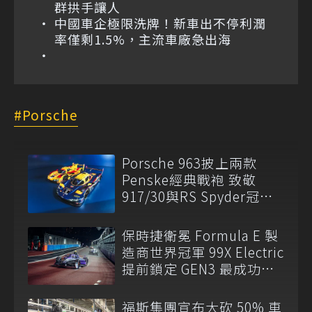
群拱手讓人
中國車企極限洗牌！新車出不停利潤
率僅剩1.5%，主流車廠急出海
Porsche
Porsche 963披上兩款
Penske經典戰袍 致敬
917/30與RS Spyder冠軍
傳奇
保時捷衛冕 Formula E 製
造商世界冠軍 99X Electric
提前鎖定 GEN3 最成功賽
車
福斯集團宣布大砍 50% 車