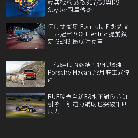
經典戰袍 致敬917/30與RS
Spyder冠軍傳奇
保時捷衛冕 Formula E 製造商
世界冠軍 99X Electric 提前鎖
定 GEN3 最成功賽車
一個時代的終結！初代燃油
Porsche Macan 於月底正式停
產
RUF發表全新B8水平對臥八缸
引擎！無電力輔助也突破千匹
馬力