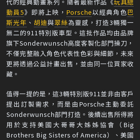
代的經典動畫系列。隨著最新作品《
玩具總
動員5
》即將上映，
Porsche
以經典角色
巴
斯光年
、
胡迪
與
翠絲
為靈感，打造3輛獨一
無二的911特別版車型。這批作品均由品牌
旗下Sonderwunsch高度客製化部門操刀，
不僅完整融入角色代表性色彩與細節，未來
更將透過公益計畫出售，並由同一位買家收
藏。
值得一提的是，這3輛特別版911並非由客戶
提出訂製需求，而是由Porsche主動委託
Sonderwunsch部門打造。後續出售所得將
用於支持美國大哥哥大姊姊協會（Big
Brothers Big Sisters of America）、美國