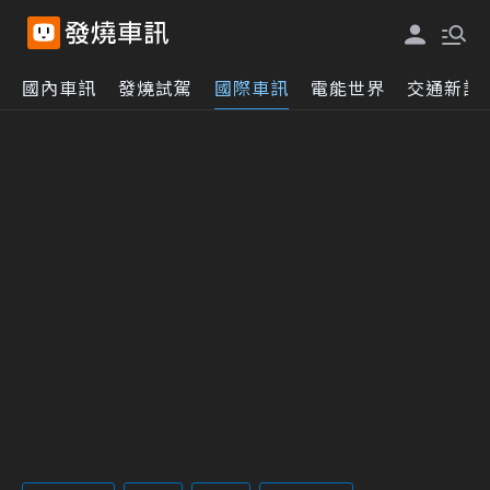
國內車訊
發燒試駕
國際車訊
電能世界
交通新訊