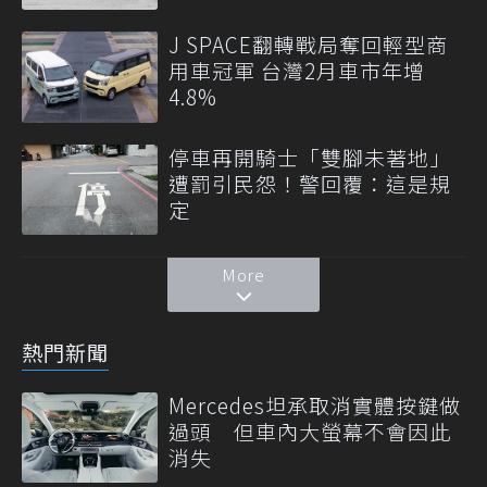
J SPACE翻轉戰局奪回輕型商
用車冠軍 台灣2月車市年增
4.8%
停車再開騎士「雙腳未著地」
遭罰引民怨！警回覆：這是規
定
More
熱門新聞
Mercedes坦承取消實體按鍵做
過頭 但車內大螢幕不會因此
消失