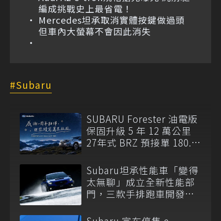
編成挑戰史上最省電！
Mercedes坦承取消實體按鍵做過頭
但車內大螢幕不會因此消失
Subaru
SUBARU Forester 油電版
保固升級 5 年 12 萬公里
27年式 BRZ 預接單 180.8
萬元起開跑
Subaru坦承性能車「變得
太無聊」成立全新性能部
門，三款手排跑車開發
中！
Subaru 宣布停售 e-