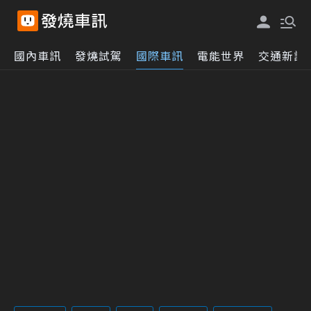
國內車訊
發燒試駕
國際車訊
電能世界
交通新訊