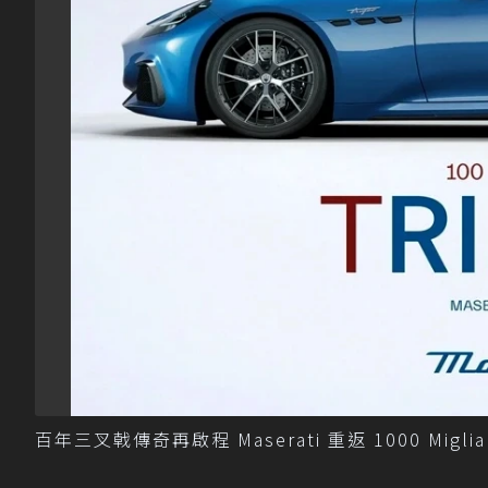
百年三叉戟傳奇再啟程 Maserati 重返 1000 Migl