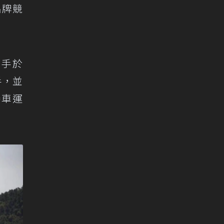
徵品牌競
奇車手於
手，並
賽車運