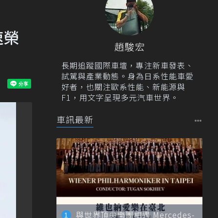
速榮
趙駿宏
長期追蹤國際車壇，專注新車發表、
試駕與產業動態。身為日系性能車愛
好者，也關注歐系性能、新能源與
F1，用文字呈現多元汽車世界。
車訊最新
與世界頂尖樂團相遇 Mercedes-