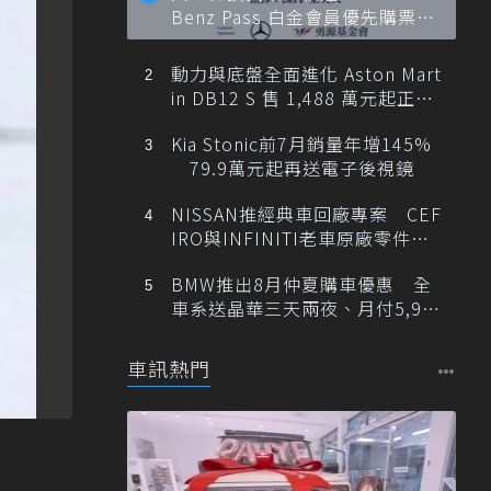
Benz Pass 白金會員優先購票維
也納愛樂
動力與底盤全面進化 Aston Mart
in DB12 S 售 1,488 萬元起正式
登台
Kia Stonic前7月銷量年增145%
79.9萬元起再送電子後視鏡
NISSAN推經典車回廠專案 CEF
IRO與INFINITI老車原廠零件最
低1折
BMW推出8月仲夏購車優惠 全
車系送晶華三天兩夜、月付5,900
元起
車訊熱門