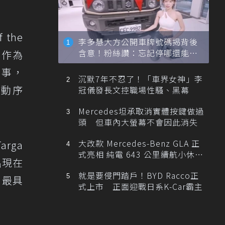
the
李多慧大方公開車牌號碼揭背後
含意！粉絲讚：忘記停哪還能幫
 作為
忙找車
賽事，
沉默7年不忍了！「車界女神」李
列活動序
冠儀發長文控職場性騷、黑幕
Mercedes坦承取消實體按鍵做過
頭 但車內大螢幕不會因此消失
大改款 Mercedes-Benz GLA 正
arga
式亮相 純電 643 公里續航小休
出現在
旅！
就是要侵門踏戶！BYD Racco正
 最具
式上市 正面迎戰日系K-Car霸主