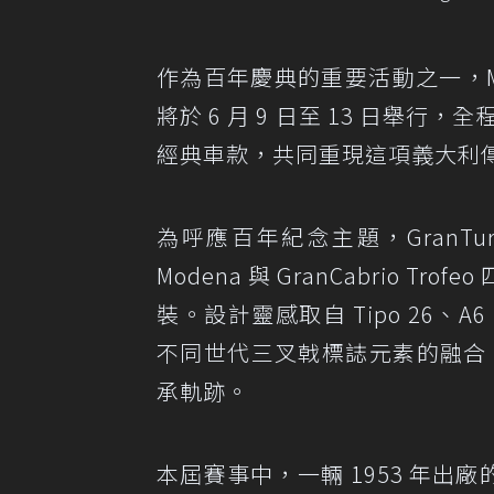
作為百年慶典的重要活動之一，Maser
將於 6 月 9 日至 13 日舉行，
經典車款，共同重現這項義大利
為呼應百年紀念主題，GranTurismo 
Modena 與 GranCabrio
裝。設計靈感取自 Tipo 26、A6
不同世代三叉戟標誌元素的融合，展
承軌跡。
本屆賽事中，一輛 1953 年出廠的 A6