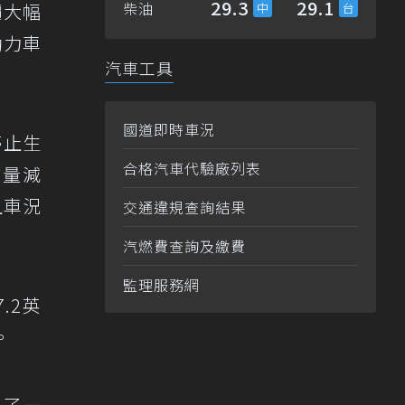
29.3
29.1
柴油
價大幅
動力車
汽車工具
國道即時車況
停止生
合格汽車代驗廠列表
數量減
且車況
交通違規查詢結果
汽燃費查詢及繳費
監理服務網
.2英
。
買了一