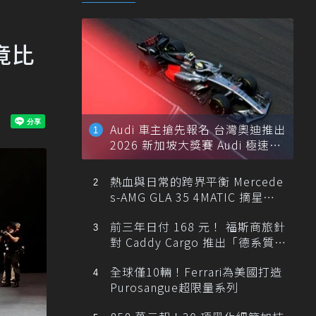
竟比
Audi 車主搶先報名 台灣奧迪推出
2026 新加坡大獎賽 Audi 極速之
旅
熱血與日常的跨界平衡 Mercede
s-AMG GLA 35 4MATIC 摘星版
輕旅
前三年日付 168 元！ 福斯商旅針
對 Caddy Cargo 推出「德系質感
精算圓夢」與「打天下」專案
全球僅10輛！Ferrari為美國打造
Purosangue超限量系列