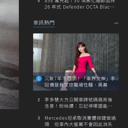
858 萬元起！30 項黑化細節加持
26 年式 Defender OCTA Black
限量 5 席登台
車訊熱門
沉默7年不忍了！「車界女神」李
冠儀發長文控職場性騷、黑幕
李多慧大方公開車牌號碼揭背後
含意！粉絲讚：忘記停哪還能幫
忙找車
Mercedes坦承取消實體按鍵做過
頭 但車內大螢幕不會因此消失