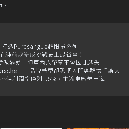
迎。
國打造Purosangue超限量系列
格搶先曝光 純前驅編成挑戰史上最省電！
體按鍵做過頭 但車內大螢幕不會因此消失
Porsche」 品牌轉型卻恐把入門客群拱手讓人
不停利潤率僅剩1.5%，主流車廠急出海