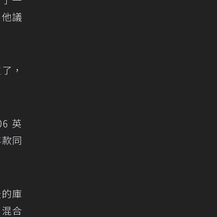
。他議
買了，
06 英
年款同
天的庫
。混合