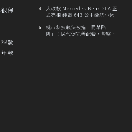
大改款 Mercedes-Benz GLA 正
車很保
式亮相 純電 643 公里續航小休
旅！
桃市科技執法被指「罰單陷
阱」！民代促完善配套，警察局
提數據回應
里程數
6年款