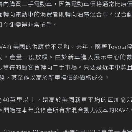
此轉向購買二手電動車，因為電動車價格通常比原
面轉向電動車的消費者則轉向油電混合車。混合
如今卻變得非常搶手。
4在美國的供應並不足夠。去年，隨著Toyota
六代，產量一度放緩。由於新車進入展示中心的
想等待的顧客會轉向二手市場。只要是近年車款
價錢，甚至能以高於新車標價的價格成交。
侖40英里以上，遠高於美國新車平均的每加侖27
ta開始在本年度停產所有非混合動力版本的RAV4
randon Wingate）今年2月以3.2萬美元購