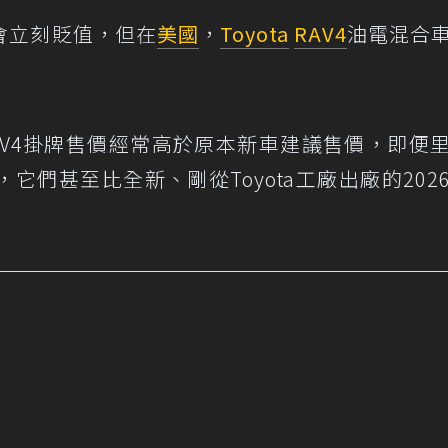
會立刻貶值，但在
美國
，
Toyota
RAV4
油電混合
AV4掛牌售價經常高於原本新車建議售價，即便
們甚至比全新、剛從Toyota工廠出廠的202