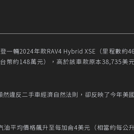
輛2024年款RAV4 Hybrid XSE（里程數約46,
新台幣約148萬元），高於該車款原本38,735美
顯然違反二手車經濟自然法則，卻反映了今年美
汽油平均價格飆升至每加侖4美元（相當約每公