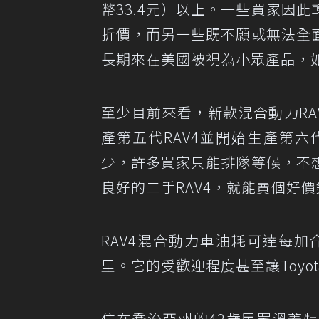
幣33.4元）以上。一些買家因
折價，而另一些既不願或無法全
長期來在美國被視為小眾產品，
至少目前來看，新款混合動力RAV
產第五代RAV4並開始生產第
少，許多買家只能排隊等候，不
良好的二手RAV4，就能賣個好
RAV4混合動力車油耗可達每加
里。它的受歡迎程度甚至讓Toyo
住在喬治亞州的42歲民眾溫蓋特（B