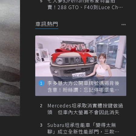
七大夢幻Ferrari齊聚蒙特雷拍
賣！288 GTO、F40到Luce Cha
ssis 0一次登場
車訊熱門
李多慧大方公開車牌號碼揭背後
含意！粉絲讚：忘記停哪還能幫
忙找車
Mercedes坦承取消實體按鍵做過
頭 但車內大螢幕不會因此消失
Subaru坦承性能車「變得太無
聊」成立全新性能部門，三款手