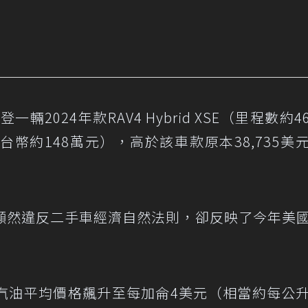
輛2024年款RAV4 Hybrid XSE（里程數約46,
新台幣約148萬元），高於該車款原本38,735美
顯然違反二手車經濟自然法則，卻反映了今年美
汽油平均價格飆升至每加侖4美元（相當約每公