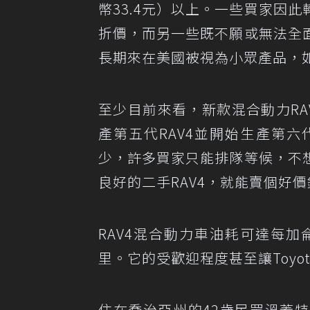
幣33.4元）以上。一些買家因
折價，而另一些既不願或無法全
長期來在美國被視為小眾產品，
至少目前來看，新款混合動力RAV
產第五代RAV4並開始生產第
少，許多買家只能排隊等候，不
良好的二手RAV4，就能賣個好
RAV4混合動力車油耗可達每加
里。它的受歡迎程度甚至讓Toyo
住在喬治亞州的42歲民眾溫蓋特（B