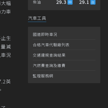
29.3
29.1
柴油
價大幅
動力車
汽車工具
國道即時車況
停止生
合格汽車代驗廠列表
數量減
且車況
交通違規查詢結果
汽燃費查詢及繳費
監理服務網
.2英
。
買了一