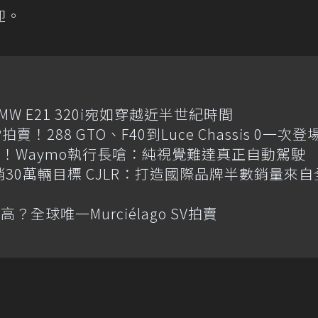
迎。
MW E21 320i宛如穿越近半世紀時間
賣！288 GTO、F40到Luce Chassis 0一次登
！Waymo執行長嗆：純視覺難達真正自動駕駛
喊年銷30萬輛目標 CJLR：打造國際品牌半數銷量來自
全球唯一Murciélago SV拍賣