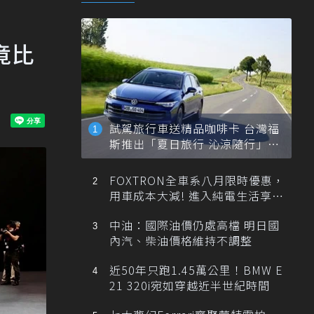
竟比
試駕旅行車送精品咖啡卡 台灣福
斯推出「夏日旅行 沁涼隨行」活
動
FOXTRON全車系八月限時優惠，
用車成本大減! 進入純電生活享
「零稅金＋零保養」新時代
中油：國際油價仍處高檔 明日國
內汽、柴油價格維持不調整
近50年只跑1.45萬公里！BMW E
21 320i宛如穿越近半世紀時間