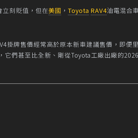
會立刻貶值，但在
美國
，
Toyota
RAV4
油電混合
AV4掛牌售價經常高於原本新車建議售價，即便
們甚至比全新、剛從Toyota工廠出廠的202