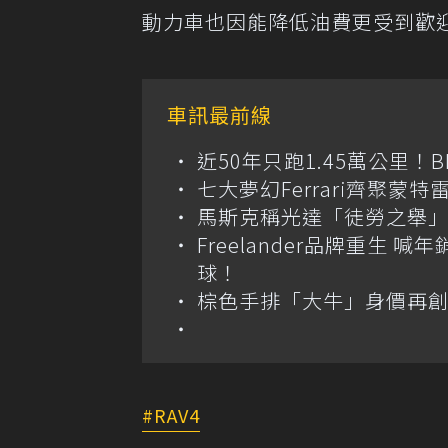
動力車也因能降低油費更受到歡
車訊最前線
近50年只跑1.45萬公里！B
七大夢幻Ferrari齊聚蒙特雷拍
馬斯克稱光達「徒勞之舉」
Freelander品牌重生 
球！
棕色手排「大牛」身價再創高？
RAV4