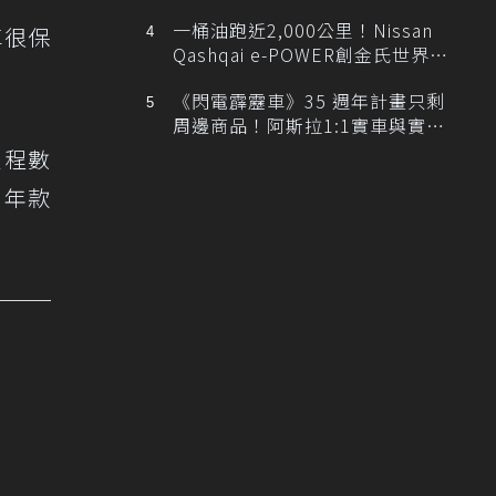
排跑車開發中！
一桶油跑近2,000公里！Nissan
車很保
Qashqai e-POWER創金氏世界紀
錄
《閃電霹靂車》35 週年計畫只剩
周邊商品！阿斯拉1:1實車與實體
展覽雙雙喊卡
里程數
6年款