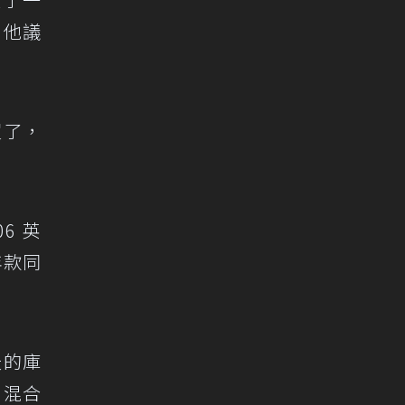
。他議
買了，
06 英
年款同
天的庫
。混合