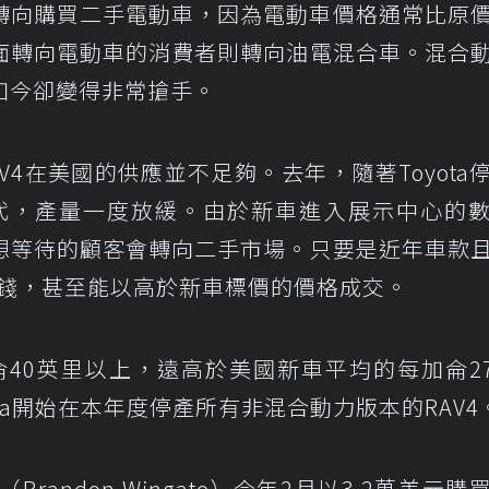
此轉向購買二手電動車，因為電動車價格通常比原
面轉向電動車的消費者則轉向油電混合車。混合
如今卻變得非常搶手。
4在美國的供應並不足夠。去年，隨著Toyota
六代，產量一度放緩。由於新車進入展示中心的
想等待的顧客會轉向二手市場。只要是近年車款
價錢，甚至能以高於新車標價的價格成交。
侖40英里以上，遠高於美國新車平均的每加侖27
ta開始在本年度停產所有非混合動力版本的RAV4
randon Wingate）今年2月以3.2萬美元購