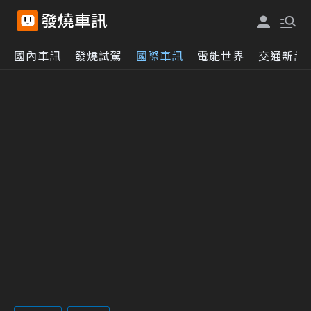
國內車訊
發燒試駕
國際車訊
電能世界
交通新訊