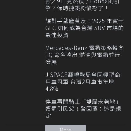
影／911竟然換了Honda的引
擎？保時捷鐵粉憤怒了！
讓對手望塵莫及！2025 年賓士
GLC 如何成為台灣 SUV 市場的
最佳投資
Mercedes-Benz 電動策略轉向
EQ 命名淡出 燃油與電動並行
發展
J SPACE翻轉戰局奪回輕型商
用車冠軍 台灣2月車市年增
4.8%
停車再開騎士「雙腳未著地」
遭罰引民怨！警回覆：這是規
定
More