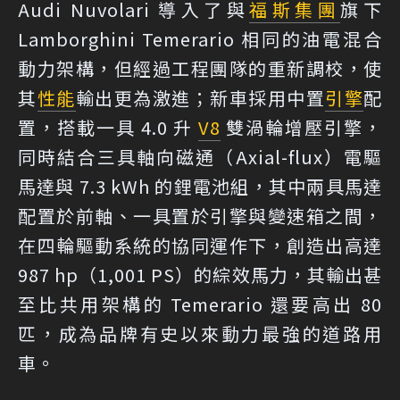
Audi Nuvolari 導入了與
福斯集團
旗下
Lamborghini Temerario 相同的油電混合
動力架構，但經過工程團隊的重新調校，使
其
性能
輸出更為激進；新車採用中置
引擎
配
置，搭載一具 4.0 升
V8
雙渦輪增壓引擎，
同時結合三具軸向磁通（Axial-flux）電驅
馬達與 7.3 kWh 的鋰電池組，其中兩具馬達
配置於前軸、一具置於引擎與變速箱之間，
在四輪驅動系統的協同運作下，創造出高達
987 hp（1,001 PS）的綜效馬力，其輸出甚
至比共用架構的 Temerario 還要高出 80
匹，成為品牌有史以來動力最強的道路用
車。