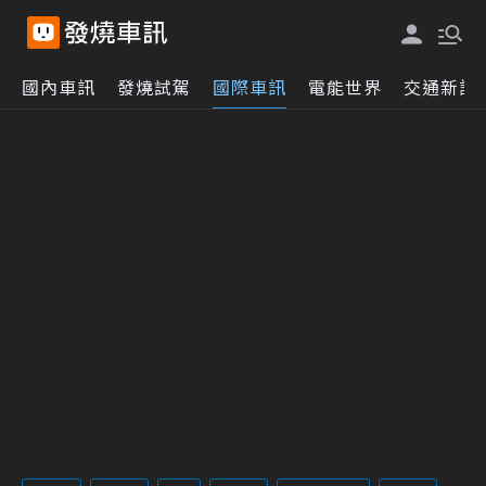
國內車訊
發燒試駕
國際車訊
電能世界
交通新訊