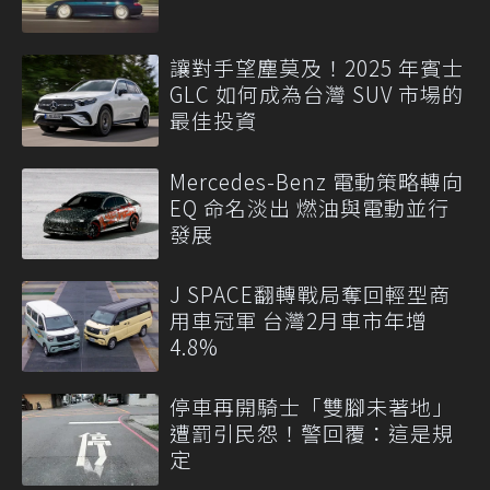
讓對手望塵莫及！2025 年賓士
GLC 如何成為台灣 SUV 市場的
最佳投資
Mercedes-Benz 電動策略轉向
EQ 命名淡出 燃油與電動並行
發展
J SPACE翻轉戰局奪回輕型商
用車冠軍 台灣2月車市年增
4.8%
停車再開騎士「雙腳未著地」
遭罰引民怨！警回覆：這是規
定