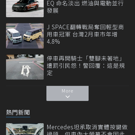
EQ 命名淡出 燃油與電動並行
發展
J SPACE翻轉戰局奪回輕型商
用車冠軍 台灣2月車市年增
4.8%
停車再開騎士「雙腳未著地」
遭罰引民怨！警回覆：這是規
定
More
熱門新聞
Mercedes坦承取消實體按鍵做
過頭 但車內大螢幕不會因此