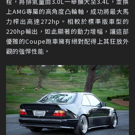
程，將排氣量由3.0L一舉擴大至3.4L，並換
上AMG專屬的高角度凸輪軸，成功將最大馬
力榨出高達272hp。相較於標準版車型的
220hp輸出，如此顯著的動力增幅，讓這部
優雅的Coupe跑車擁有絕對配得上其狂放外
觀的強悍性能。