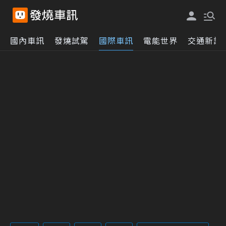
國內車訊
發燒試駕
國際車訊
電能世界
交通新訊