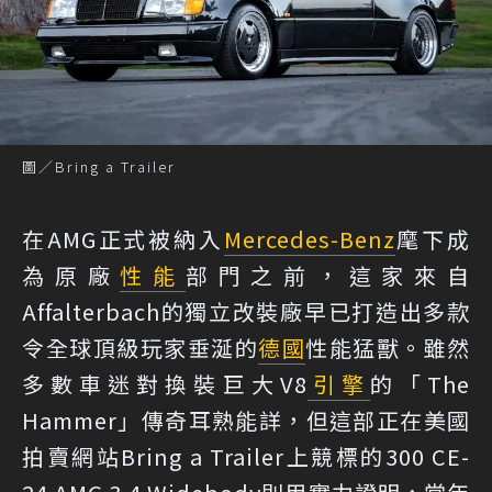
圖／Bring a Trailer
在AMG正式被納入
Mercedes-Benz
麾下成
為原廠
性能
部門之前，這家來自
Affalterbach的獨立改裝廠早已打造出多款
令全球頂級玩家垂涎的
德國
性能猛獸。雖然
多數車迷對換裝巨大V8
引擎
的「The
Hammer」傳奇耳熟能詳，但這部正在美國
拍賣網站Bring a Trailer上競標的300 CE-