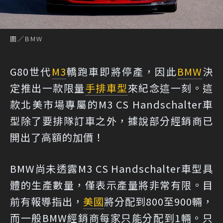
圖／BMW
G80世代
M3
轎跑車即將停產，因此
BMW
決
定推出一款限量
手排
車型
來紀念這一刻。這
款北美市場專屬的M3 CS Handschalter車
型除了要排隊訂車之外，據說部分經銷商已
開出了高額的加價！
BMW尚未透露M3 CS Handschalter車型具
體的生產數量，僅表示產量將非常有限。目
前有報導指出，
美國
將分配到800至900輛，
而一般BMW經銷商每家只能分配到1輛。只