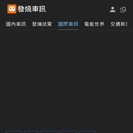
國內車訊
發燒試駕
國際車訊
電能世界
交通新訊