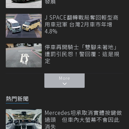
發展
J SPACE翻轉戰局奪回輕型商
用車冠軍 台灣2月車市年增
4.8%
停車再開騎士「雙腳未著地」
遭罰引民怨！警回覆：這是規
定
More
熱門新聞
Mercedes坦承取消實體按鍵做
過頭 但車內大螢幕不會因此
消失