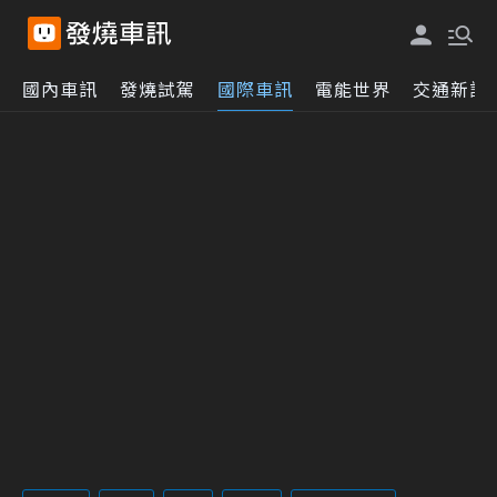
國內車訊
發燒試駕
國際車訊
電能世界
交通新訊