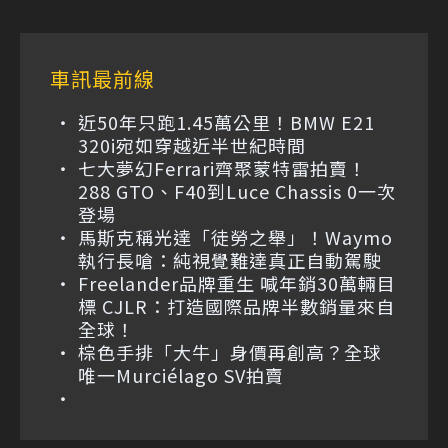
車訊最前線
近50年只跑1.45萬公里！BMW E21
320i宛如穿越近半世紀時間
七大夢幻Ferrari齊聚蒙特雷拍賣！
288 GTO、F40到Luce Chassis 0一次
登場
馬斯克稱光達「徒勞之舉」！Waymo
執行長嗆：純視覺難達真正自動駕駛
Freelander品牌重生 喊年銷30萬輛目
標 CJLR：打造國際品牌半數銷量來自
全球！
棕色手排「大牛」身價再創高？全球
唯一Murciélago SV拍賣