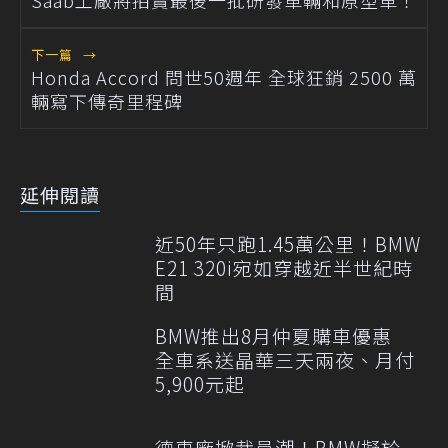
Saab工廠將拍賣最後一批研發車輛和原型車！
下一篇
→
Honda Accord 問世50週年 全球狂銷 2500 萬
輛寫下傳奇里程碑
延伸閱讀
近50年只跑1.45萬公里！BMW
E21 320i宛如穿越近半世紀時
間
BMW推出8月仲夏購車優惠
全車系送晶華三天兩夜、月付
5,900元起
德車廠掀裁員潮！BMW擬於