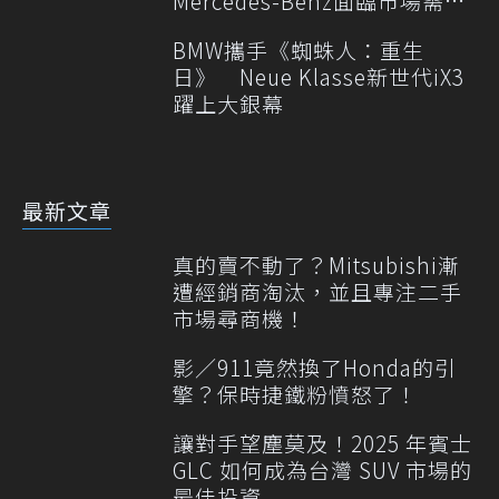
Mercedes-Benz面臨市場需求
轉變
BMW攜手《蜘蛛人：重生
日》 Neue Klasse新世代iX3
躍上大銀幕
最新文章
真的賣不動了？Mitsubishi漸
遭經銷商淘汰，並且專注二手
市場尋商機！
影／911竟然換了Honda的引
擎？保時捷鐵粉憤怒了！
讓對手望塵莫及！2025 年賓士
GLC 如何成為台灣 SUV 市場的
最佳投資