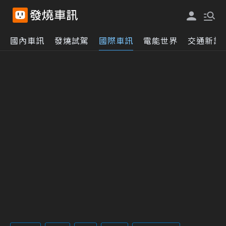
國內車訊
發燒試駕
國際車訊
電能世界
交通新訊