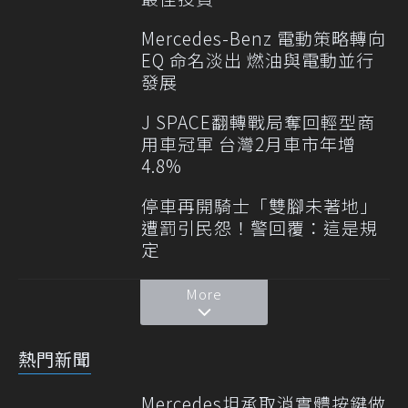
Mercedes-Benz 電動策略轉向
EQ 命名淡出 燃油與電動並行
發展
J SPACE翻轉戰局奪回輕型商
用車冠軍 台灣2月車市年增
4.8%
停車再開騎士「雙腳未著地」
遭罰引民怨！警回覆：這是規
定
More
熱門新聞
Mercedes坦承取消實體按鍵做