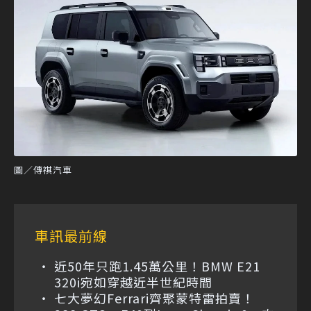
圖／傳祺汽車
車訊最前線
近50年只跑1.45萬公里！BMW E21
320i宛如穿越近半世紀時間
七大夢幻Ferrari齊聚蒙特雷拍賣！