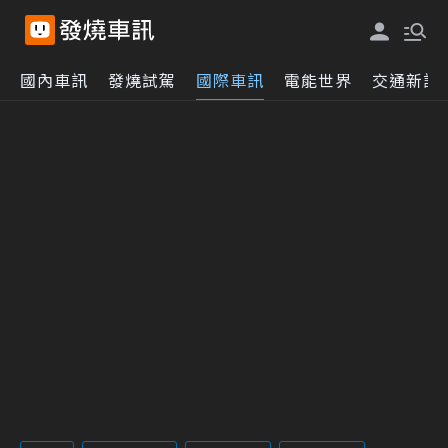
國內車訊
發燒試駕
國際車訊
電能世界
交通新訊