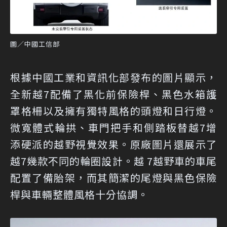
圖／中國工信部
根據中國工業和資訊化部發布的圖片顯示，
全新越7配備了黑化前保險桿、黑色水箱護
罩格柵以及擁有獨特風格的頭燈和日行燈。
微寬體式輪拱、車門把手和側踏板替越7增
添硬派的越野視覺效果。原廠圖片還展示了
越7幾款不同的輪圈設計。越 7越野車的車尾
配置了備胎架，而其簡潔的尾燈與黑色保險
桿與車輛整體風格十分協調。