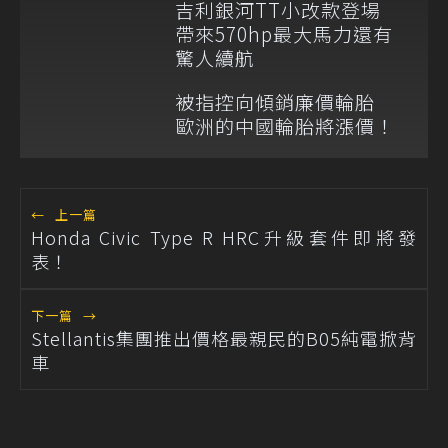
吉利銀河TT小改款登場
帶來570hp最大馬力還有
驚人續航
被指控向傾銷廉價輪胎
歐洲的中國輪胎將漲價！
←
上一篇
Honda Civic Type R HRC升級套件即將發
表！
下一篇
→
Stellantis集團推出價格最親民的B05純電掀背
車