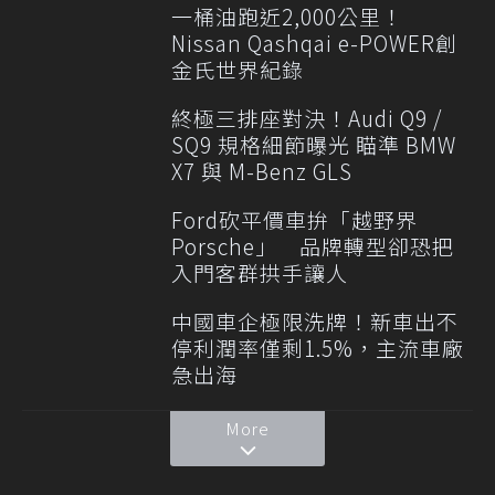
一桶油跑近2,000公里！
Nissan Qashqai e-POWER創
金氏世界紀錄
終極三排座對決！Audi Q9 /
SQ9 規格細節曝光 瞄準 BMW
X7 與 M-Benz GLS
Ford砍平價車拚「越野界
Porsche」 品牌轉型卻恐把
入門客群拱手讓人
中國車企極限洗牌！新車出不
停利潤率僅剩1.5%，主流車廠
急出海
More