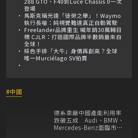
288 GTO、F40到Luce Chassis 0一次
登場
馬斯克稱光達「徒勞之舉」！Waymo
執行長嗆：純視覺難達真正自動駕駛
Freelander品牌重生 喊年銷30萬輛目
標 CJLR：打造國際品牌半數銷量來自
全球！
棕色手排「大牛」身價再創高？全球
唯一Murciélago SV拍賣
中國
德系車廠中國產能利用率
跌破五成 Audi、BMW、
Mercedes-Benz面臨市場
需求轉變