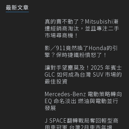
最新文章
真的賣不動了？Mitsubishi漸
遭經銷商淘汰，並且專注二手
市場尋商機！
影／911竟然換了Honda的引
擎？保時捷鐵粉憤怒了！
讓對手望塵莫及！2025 年賓士
GLC 如何成為台灣 SUV 市場的
最佳投資
Mercedes-Benz 電動策略轉向
EQ 命名淡出 燃油與電動並行
發展
J SPACE翻轉戰局奪回輕型商
用車冠軍 台灣2月車市年增