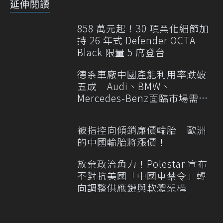
延伸閱讀
858 萬元起！30 項黑化細節加
持 26 年式 Defender OCTA
Black 限量 5 席登台
德系車廠中國產能利用率跌破
五成 Audi、BMW、
Mercedes-Benz面臨市場需求
轉變
被指控向傾銷廉價輪胎 歐洲
的中國輪胎將漲價！
放棄政治角力！Polestar 宣布
不對抗美國「中國車禁令」轉
向調整供應鏈與軟體架構