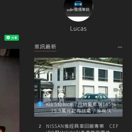
Lucas
車訊最新
Kia Stonic前7月銷量年增145%
79.9萬元起再送電子後視鏡
NISSAN推經典車回廠專案 CEF