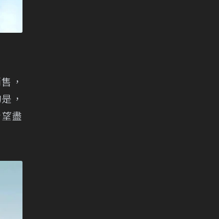
銷售，
的是，
希望盡