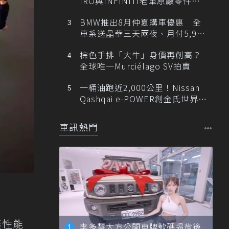
IRO與INFINITI老車原廠零件最
低1折
BMW推出8月仲夏購車優惠 全
車系送晶華三天兩夜、月付5,900
元起
棕色手排「大牛」身價再創高？
全球唯一Murciélago SV拍賣
一桶油跑近2,000公里！Nissan
Qashqai e-POWER創金氏世界紀
錄
車訊熱門
讓性能
李多慧大方公開車牌號碼揭背後