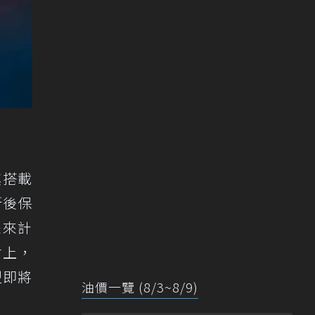
，其搭載
新後保
未來計
大會上，
型即將
油價一覽 (8/3~8/9)