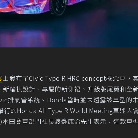
展
上發布了Civic Type R HRC concept概念車
、新輪拱設計、專屬的新側裙、升級版尾翼和全
ovic排氣管系統。Honda當時並未透露該車型的
onda All Type R World Meeting車迷
rporation)本田賽車部門社長渡邊康治先生表示，這款車