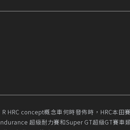
ype R HRC concept概念車何時發佈時，HRC本
durance 超級耐力賽和Super GT超級GT賽車