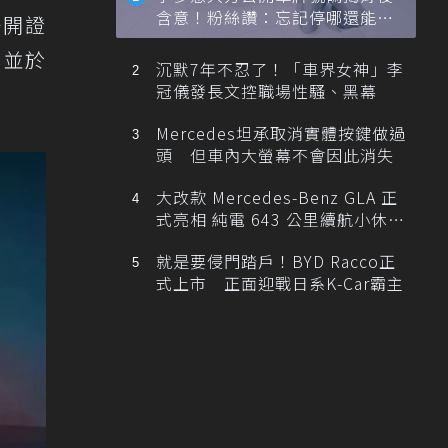
含意！粉絲讚：忘記停哪還能幫
公開證
忙找車
，並於
沉默7年不忍了！「車界女神」李
冠儀發長文控職場性騷、黑幕
Mercedes坦承取消實體按鍵做過
頭 但車內大螢幕不會因此消失
大改款 Mercedes-Benz GLA 正
式亮相 純電 643 公里續航小休
旅！
就是要侵門踏戶！BYD Racco正
式上市 正面迎戰日系K-Car霸主