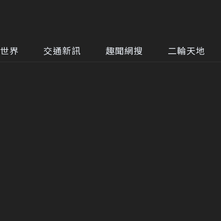
世界
交通新訊
趣聞網搜
二輪天地