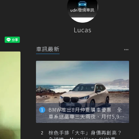
Lucas
車訊最新
BMW推出8月仲夏購車優惠 全
車系送晶華三天兩夜、月付5,900
元起
棕色手排「大牛」身價再創高？