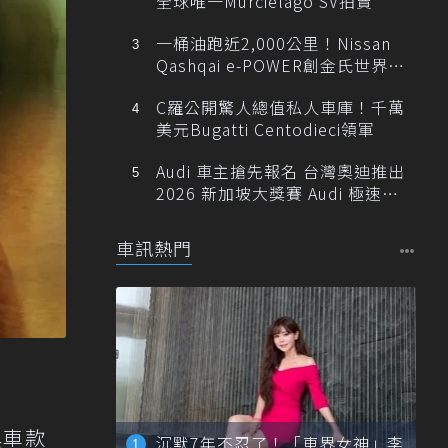
全球唯一Murciélago SV拍賣
一桶油跑近2,000公里！Nissan
Qashqai e-POWER創金氏世界紀
錄
C羅公開驚人總值私人車庫！千萬
美元Bugatti Centodieci領軍
Audi 車主搶先報名 台灣奧迪推出
2026 新加坡大獎賽 Audi 極速之
旅
車訊熱門
典車款
沉默7年不忍了！「車界女神」李