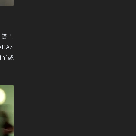
型雙門
DAS
ni或