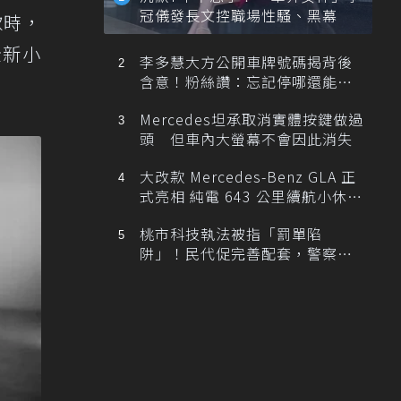
冠儀發長文控職場性騷、黑幕
款時，
全新小
李多慧大方公開車牌號碼揭背後
含意！粉絲讚：忘記停哪還能幫
忙找車
Mercedes坦承取消實體按鍵做過
頭 但車內大螢幕不會因此消失
大改款 Mercedes-Benz GLA 正
式亮相 純電 643 公里續航小休
旅！
桃市科技執法被指「罰單陷
阱」！民代促完善配套，警察局
提數據回應