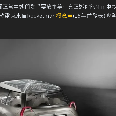
正當車迷們幾乎要放棄等待真正迷你的Mini車
感來自Rocketman
概念車
(15年前發表)的