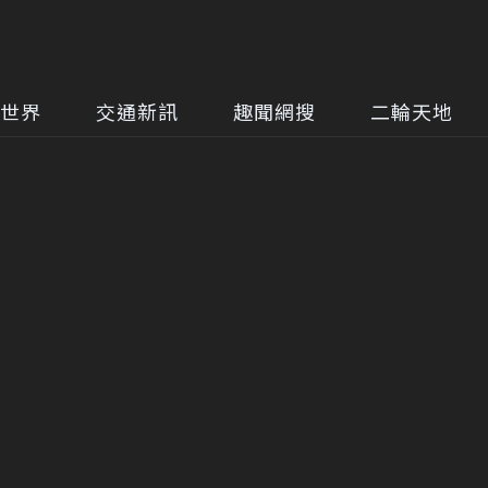
世界
交通新訊
趣聞網搜
二輪天地