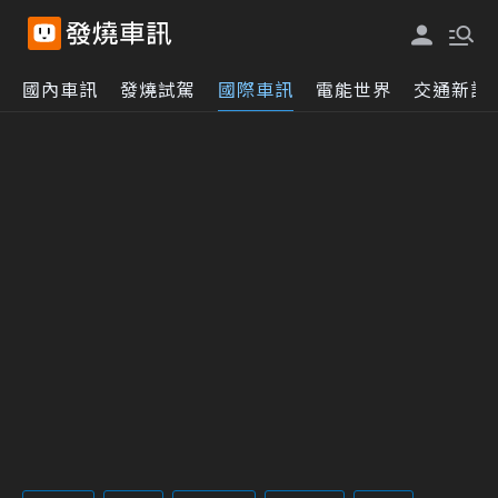
國內車訊
發燒試駕
國際車訊
電能世界
交通新訊