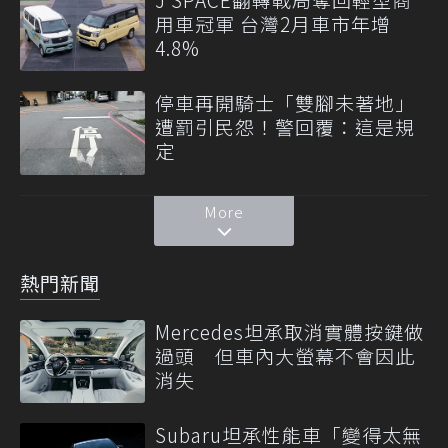
用車冠軍 台灣2月車市年增
4.8%
停車再開騎士「雙腳未著地」
遭罰引民怨！警回覆：這是規
定
More
熱門新聞
Mercedes坦承取消實體按鍵做
過頭 但車內大螢幕不會因此
消失
Subaru坦承性能車「變得太無