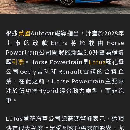
根據
英國
Autocar報導指出，計畫於2028年
上市的改款Emira將搭載由Horse
Powertrain公司開發的新型3.0升雙渦輪增
壓
引擎
。Horse Powertrain是
Lotus
蓮花母
公司Geely吉利和Renault雷諾的合資企
業。在此之前，Horse Powertrain主要專
注於低功率Hybrid混合動力車型，而非跑
車。
Lotus蓮花汽車公司總裁馮擎峰表示，這項
決定很大程度上是受到客戶需求的影響，尤