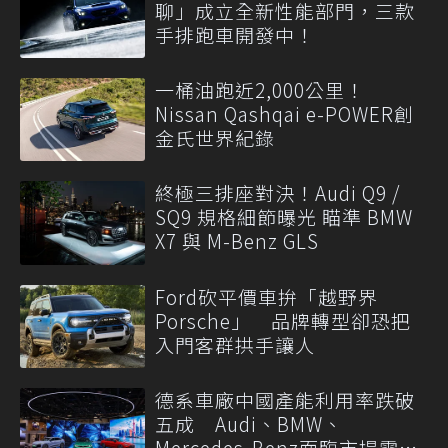
聊」成立全新性能部門，三款
手排跑車開發中！
一桶油跑近2,000公里！
Nissan Qashqai e-POWER創
金氏世界紀錄
終極三排座對決！Audi Q9 /
SQ9 規格細節曝光 瞄準 BMW
X7 與 M-Benz GLS
Ford砍平價車拚「越野界
Porsche」 品牌轉型卻恐把
入門客群拱手讓人
德系車廠中國產能利用率跌破
五成 Audi、BMW、
Mercedes-Benz面臨市場需求