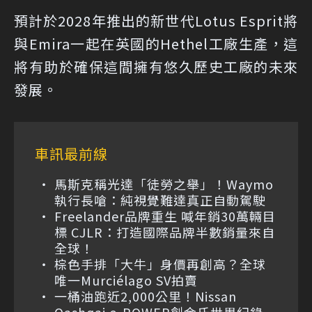
預計於2028年推出的新世代Lotus Esprit將
與Emira一起在英國的Hethel工廠生產，這
將有助於確保這間擁有悠久歷史工廠的未來
發展。
車訊最前線
馬斯克稱光達「徒勞之舉」！Waymo
執行長嗆：純視覺難達真正自動駕駛
Freelander品牌重生 喊年銷30萬輛目
標 CJLR：打造國際品牌半數銷量來自
全球！
棕色手排「大牛」身價再創高？全球
唯一Murciélago SV拍賣
一桶油跑近2,000公里！Nissan
Qashqai e-POWER創金氏世界紀錄