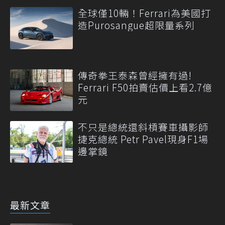
全球僅10輛！Ferrari為美國打
造Purosangue超限量系列
傳奇拳王泰森曾經擁有過!
Ferrari F50拍賣估價上看2.7億
元
不只是總統還斜槓賽車攝影師
捷克總統 Petr Pavel現身F1場
邊掌鏡
最新文章