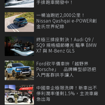
手排跑車開發中！
一桶油跑近2,000公里！
Nissan Qashqai e-POWER創
金氏世界紀錄
終極三排座對決！Audi Q9 /
SQ9 規格細節曝光 瞄準 BMW
X7 與 M-Benz GLS
Ford砍平價車拚「越野界
Porsche」 品牌轉型卻恐把
入門客群拱手讓人
中國車企極限洗牌！新車出不
停利潤率僅剩1.5%，主流車廠
急出海