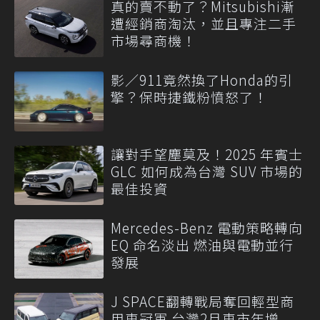
真的賣不動了？Mitsubishi漸
遭經銷商淘汰，並且專注二手
市場尋商機！
影／911竟然換了Honda的引
擎？保時捷鐵粉憤怒了！
讓對手望塵莫及！2025 年賓士
GLC 如何成為台灣 SUV 市場的
最佳投資
Mercedes-Benz 電動策略轉向
EQ 命名淡出 燃油與電動並行
發展
J SPACE翻轉戰局奪回輕型商
用車冠軍 台灣2月車市年增