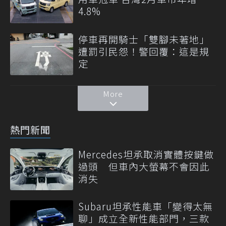
4.8%
停車再開騎士「雙腳未著地」
遭罰引民怨！警回覆：這是規
定
More
熱門新聞
Mercedes坦承取消實體按鍵做
過頭 但車內大螢幕不會因此
消失
Subaru坦承性能車「變得太無
聊」成立全新性能部門，三款