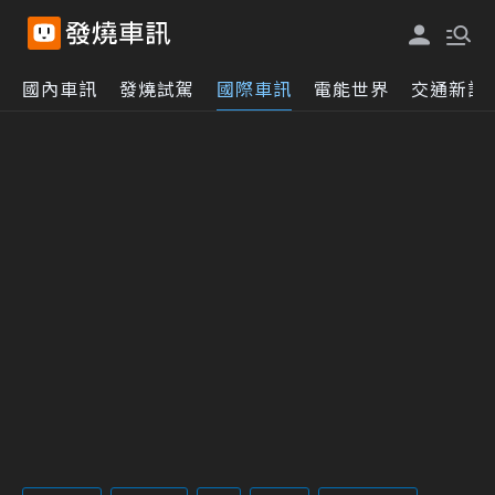
國內車訊
發燒試駕
國際車訊
電能世界
交通新訊