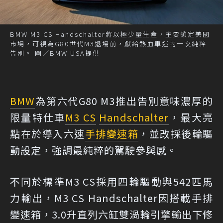
BMW M3 CS Handschalter將以極少量生產，主要鎖定美國
市場，可視為G80世代M3退場前，獻給熱血車迷的一次純粹
告別。 圖／BMW USA提供
BMW
為第六代G80 M3推出告別意味濃厚的
限量特仕車
M3 CS
Handschalter
，最大亮
點在於導入六速
手排
變速箱
，並改採後輪驅
動設定，強調最純粹的駕駛參與感。
不同於標準M3 CS採用四輪驅動與542匹馬
力輸出，M3 CS Handschalter因搭載手排
變速箱，3.0升直列六缸雙渦輪引擎輸出下修