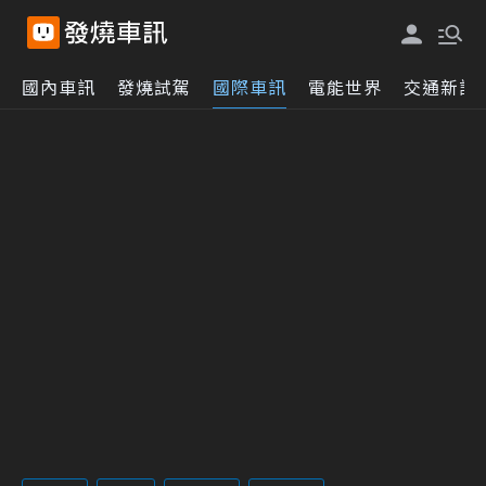
國內車訊
發燒試駕
國際車訊
電能世界
交通新訊