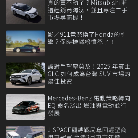
真的賣不動了？Mitsubishi漸
遭經銷商淘汰，並且專注二手
市場尋商機！
影／911竟然換了Honda的引
擎？保時捷鐵粉憤怒了！
讓對手望塵莫及！2025 年賓士
GLC 如何成為台灣 SUV 市場的
最佳投資
Mercedes-Benz 電動策略轉向
EQ 命名淡出 燃油與電動並行
發展
J SPACE翻轉戰局奪回輕型商
用車冠軍 台灣2月車市年增