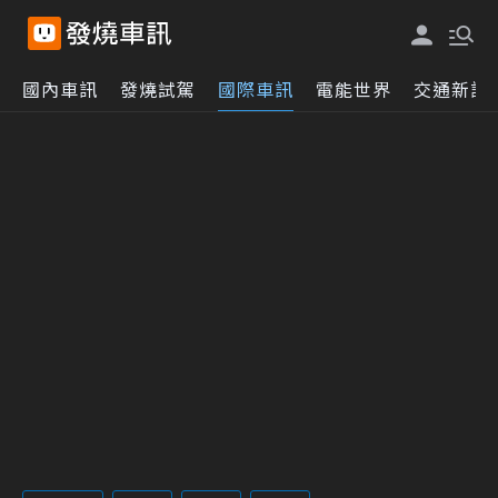
國內車訊
發燒試駕
國際車訊
電能世界
交通新訊