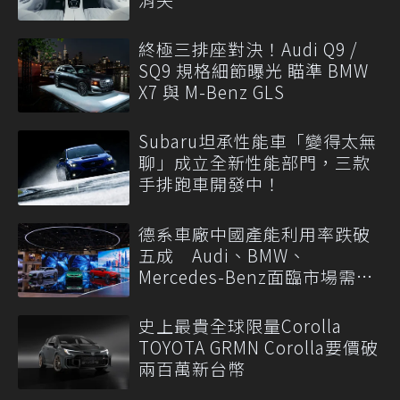
終極三排座對決！Audi Q9 /
SQ9 規格細節曝光 瞄準 BMW
X7 與 M-Benz GLS
Subaru坦承性能車「變得太無
聊」成立全新性能部門，三款
手排跑車開發中！
德系車廠中國產能利用率跌破
五成 Audi、BMW、
Mercedes-Benz面臨市場需求
轉變
史上最貴全球限量Corolla
TOYOTA GRMN Corolla要價破
兩百萬新台幣