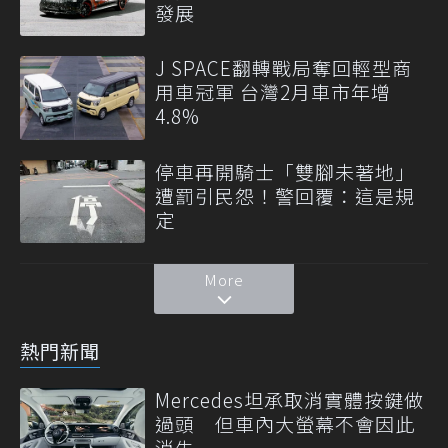
發展
J SPACE翻轉戰局奪回輕型商
用車冠軍 台灣2月車市年增
4.8%
停車再開騎士「雙腳未著地」
遭罰引民怨！警回覆：這是規
定
More
熱門新聞
Mercedes坦承取消實體按鍵做
過頭 但車內大螢幕不會因此
消失