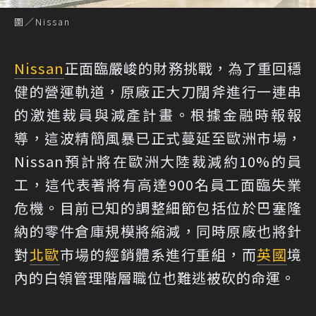
圖／Nissan
Nissan
正面臨嚴峻的財務挑戰，為了重回穩
健的營運軌道，原廠正大刀闊斧進行一連串
的激進裁員與減產計畫。根據金融時報報
導，這波精簡風暴已正式蔓延至歐洲市場，
Nissan預計將在歐洲大陸裁減約10%的員
工，這代表著將有高達900名員工面臨失業
危機。目前已知的調整細節包括位於巴塞隆
納的零件倉庫規模將縮減，同時原廠也將針
對
北歐
市場的經銷體系進行重組，而
英國
境
內的白領管理階層職位也難逃被砍的命運。