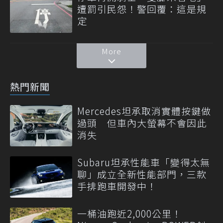
遭罰引民怨！警回覆：這是規
定
More
熱門新聞
Mercedes坦承取消實體按鍵做
過頭 但車內大螢幕不會因此
消失
Subaru坦承性能車「變得太無
聊」成立全新性能部門，三款
手排跑車開發中！
一桶油跑近2,000公里！