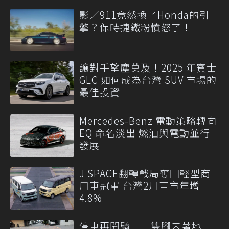
影／911竟然換了Honda的引
擎？保時捷鐵粉憤怒了！
讓對手望塵莫及！2025 年賓士
GLC 如何成為台灣 SUV 市場的
最佳投資
Mercedes-Benz 電動策略轉向
EQ 命名淡出 燃油與電動並行
發展
J SPACE翻轉戰局奪回輕型商
用車冠軍 台灣2月車市年增
4.8%
停車再開騎士「雙腳未著地」