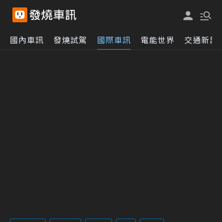
國內車訊
發燒試駕
國際車訊
電能世界
交通新訊