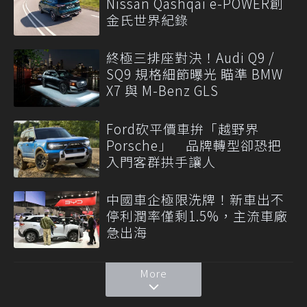
Nissan Qashqai e-POWER創
金氏世界紀錄
終極三排座對決！Audi Q9 /
SQ9 規格細節曝光 瞄準 BMW
X7 與 M-Benz GLS
Ford砍平價車拚「越野界
Porsche」 品牌轉型卻恐把
入門客群拱手讓人
中國車企極限洗牌！新車出不
停利潤率僅剩1.5%，主流車廠
急出海
More