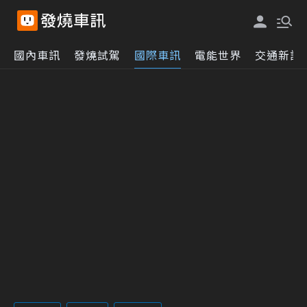
國內車訊
發燒試駕
國際車訊
電能世界
交通新訊