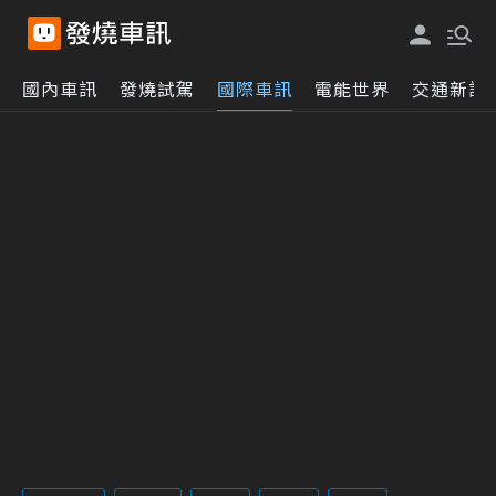
國內車訊
發燒試駕
國際車訊
電能世界
交通新訊