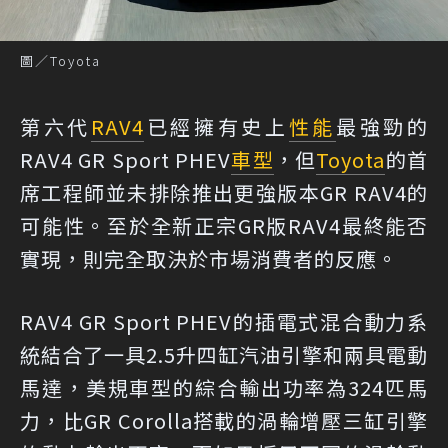
圖／Toyota
第六代
RAV4
已經擁有史上
性能
最強勁的
RAV4 GR Sport PHEV
車型
，但
Toyota
的首
席工程師並未排除推出更強版本GR RAV4的
可能性。至於全新正宗GR版RAV4最終能否
實現，則完全取決於市場消費者的反應。
RAV4 GR Sport PHEV的插電式混合動力系
統結合了一具2.5升四缸汽油引擎和兩具電動
馬達，美規車型的綜合輸出功率為324匹馬
力，比GR Corolla搭載的渦輪增壓三缸引擎