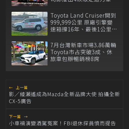
Toyota Land Cruiser開到
999,999公里 原廠引擎變
速箱撐16年、最後1公里留
給新車主
7月台灣新車市場3.86萬輛
Toyota市占突破3成、休
旅車包辦暢銷榜8席
←
上一篇
影／綾瀨遙成為Mazda全新品牌大使 拍攝全新
CX-5廣告
下一篇
→
小車禍演變酒駕冤案！FBI退休探員憤而提告