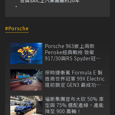
告與SAIC上汽集團續約20年
Porsche
Porsche 963披上兩款
Penske經典戰袍 致敬
917/30與RS Spyder冠軍
傳奇
保時捷衛冕 Formula E 製
造商世界冠軍 99X Electric
提前鎖定 GEN3 最成功賽
車
福斯集團宣布大砍 50% 車
型與 75% 選配產線，產能
降至 900 萬輛！