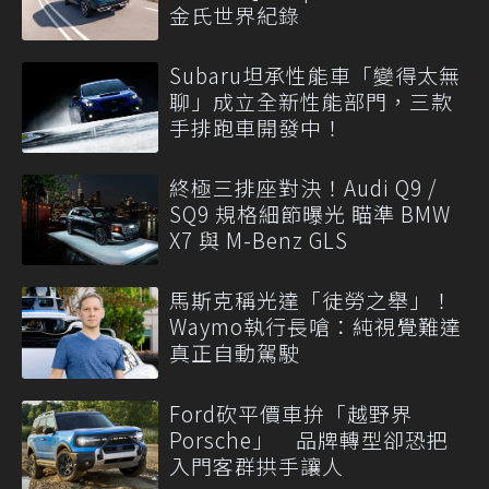
金氏世界紀錄
Subaru坦承性能車「變得太無
聊」成立全新性能部門，三款
手排跑車開發中！
終極三排座對決！Audi Q9 /
SQ9 規格細節曝光 瞄準 BMW
X7 與 M-Benz GLS
馬斯克稱光達「徒勞之舉」！
Waymo執行長嗆：純視覺難達
真正自動駕駛
Ford砍平價車拚「越野界
Porsche」 品牌轉型卻恐把
入門客群拱手讓人