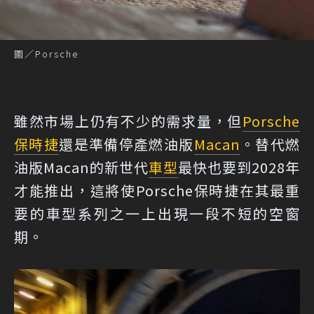
圖／Porsche
雖然市場上仍有不少的需求量，但
Porsche
保時捷
還是準備停產燃油版
Macan
。替代燃
油版Macan的新世代
車型
最快也要到2028年
才能推出，這將使Porsche保時捷在其最重
要的車型系列之一上出現一段不短的空窗
期。