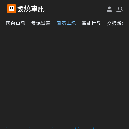
國內車訊
發燒試駕
國際車訊
電能世界
交通新訊