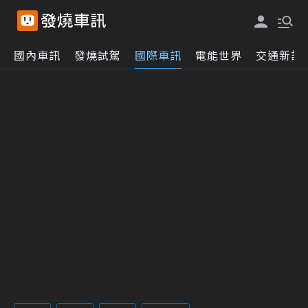
國內車訊
發燒試駕
國際車訊
電能世界
交通新訊