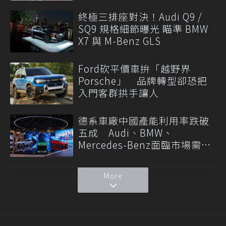
終極三排座對決！Audi Q9 /
SQ9 規格細節曝光 瞄準 BMW
X7 與 M-Benz GLS
Ford砍平價車拚「越野界
Porsche」 品牌轉型卻恐把
入門客群拱手讓人
德系車廠中國產能利用率跌破
五成 Audi、BMW、
Mercedes-Benz面臨市場需求
轉變
More