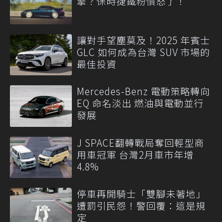
擎？保時捷鐵粉憤怒了！
讓對手望塵莫及！2025 年賓士
GLC 如何成為台灣 SUV 市場的
最佳投資
Mercedes-Benz 電動策略轉向
EQ 命名淡出 燃油與電動並行
發展
J SPACE翻轉戰局奪回輕型商
用車冠軍 台灣2月車市年增
4.8%
停車再開騎士「雙腳未著地」
遭罰引民怨！警回覆：這是規
定