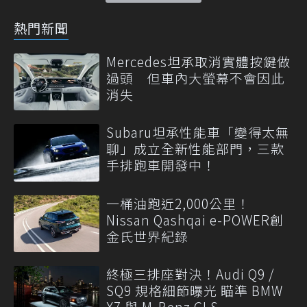
熱門新聞
Mercedes坦承取消實體按鍵做
過頭 但車內大螢幕不會因此
消失
Subaru坦承性能車「變得太無
聊」成立全新性能部門，三款
手排跑車開發中！
一桶油跑近2,000公里！
Nissan Qashqai e-POWER創
金氏世界紀錄
終極三排座對決！Audi Q9 /
SQ9 規格細節曝光 瞄準 BMW
X7 與 M-Benz GLS