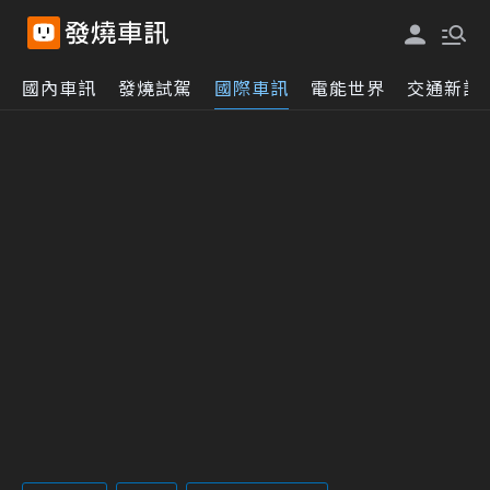
國內車訊
發燒試駕
國際車訊
電能世界
交通新訊