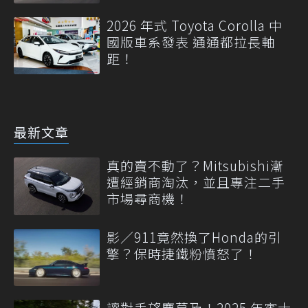
2026 年式 Toyota Corolla 中
國版車系發表 通通都拉長軸
距！
最新文章
真的賣不動了？Mitsubishi漸
遭經銷商淘汰，並且專注二手
市場尋商機！
影／911竟然換了Honda的引
擎？保時捷鐵粉憤怒了！
讓對手望塵莫及！2025 年賓士