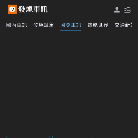
國內車訊
發燒試駕
國際車訊
電能世界
交通新訊