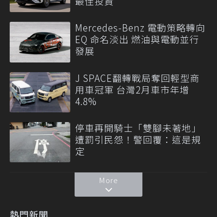
最佳投資
Mercedes-Benz 電動策略轉向
EQ 命名淡出 燃油與電動並行
發展
J SPACE翻轉戰局奪回輕型商
用車冠軍 台灣2月車市年增
4.8%
停車再開騎士「雙腳未著地」
遭罰引民怨！警回覆：這是規
定
More
熱門新聞