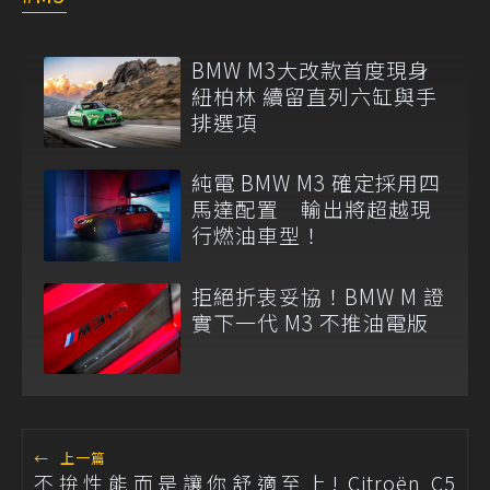
BMW M3大改款首度現身
紐柏林 續留直列六缸與手
排選項
純電 BMW M3 確定採用四
馬達配置 輸出將超越現
行燃油車型！
拒絕折衷妥協！BMW M 證
實下一代 M3 不推油電版
←
上一篇
不拚性能而是讓你舒適至上! Citroën C5