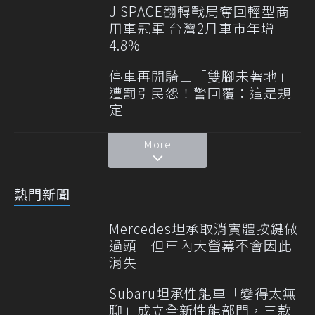
J SPACE翻轉戰局奪回輕型商
用車冠軍 台灣2月車市年增
4.8%
停車再開騎士「雙腳未著地」
遭罰引民怨！警回覆：這是規
定
More
熱門新聞
Mercedes坦承取消實體按鍵做
過頭 但車內大螢幕不會因此
消失
Subaru坦承性能車「變得太無
聊」成立全新性能部門，三款