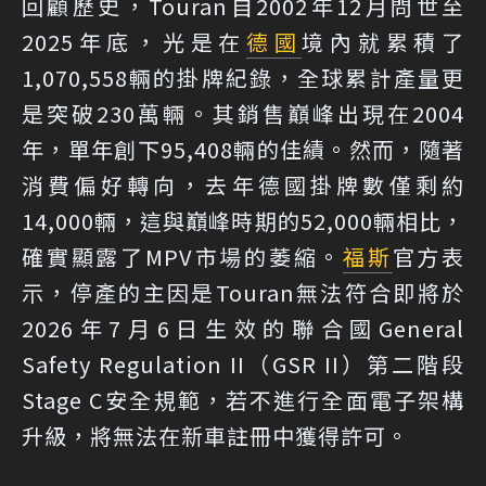
回顧歷史，Touran自2002年12月問世至
2025年底，光是在
德國
境內就累積了
1,070,558輛的掛牌紀錄，全球累計產量更
是突破230萬輛。其銷售巔峰出現在2004
年，單年創下95,408輛的佳績。然而，隨著
消費偏好轉向，去年德國掛牌數僅剩約
14,000輛，這與巔峰時期的52,000輛相比，
確實顯露了MPV市場的萎縮。
福斯
官方表
示，停產的主因是Touran無法符合即將於
2026年7月6日生效的聯合國General
Safety Regulation II（GSR II）第二階段
Stage C安全規範，若不進行全面電子架構
升級，將無法在新車註冊中獲得許可。