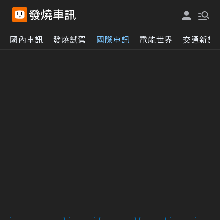
國內車訊
發燒試駕
國際車訊
電能世界
交通新訊