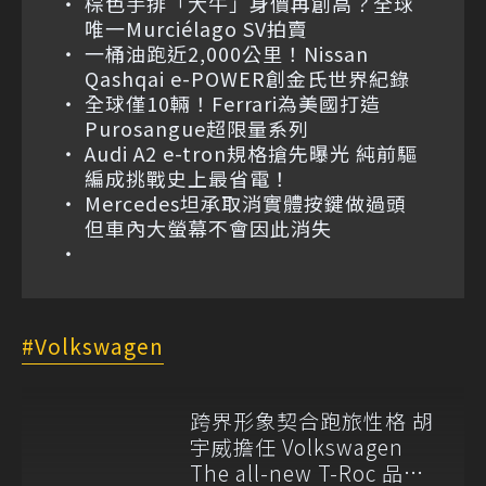
棕色手排「大牛」身價再創高？全球
唯一Murciélago SV拍賣
一桶油跑近2,000公里！Nissan
Qashqai e-POWER創金氏世界紀錄
全球僅10輛！Ferrari為美國打造
Purosangue超限量系列
Audi A2 e-tron規格搶先曝光 純前驅
編成挑戰史上最省電！
Mercedes坦承取消實體按鍵做過頭
但車內大螢幕不會因此消失
Volkswagen
跨界形象契合跑旅性格 胡
宇威擔任 Volkswagen
The all-new T-Roc 品牌