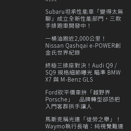
Subaru坦承性能車「變得太無
聊」成立全新性能部門，三款
手排跑車開發中！
一桶油跑近2,000公里！
Nissan Qashqai e-POWER創
金氏世界紀錄
終極三排座對決！Audi Q9 /
SQ9 規格細節曝光 瞄準 BMW
X7 與 M-Benz GLS
Ford砍平價車拚「越野界
Porsche」 品牌轉型卻恐把
入門客群拱手讓人
馬斯克稱光達「徒勞之舉」！
Waymo執行長嗆：純視覺難達