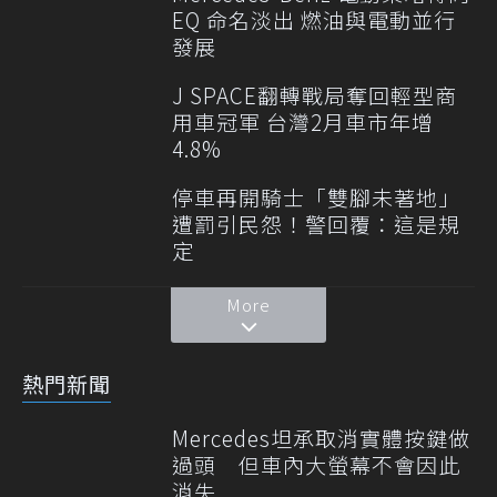
EQ 命名淡出 燃油與電動並行
發展
J SPACE翻轉戰局奪回輕型商
用車冠軍 台灣2月車市年增
4.8%
停車再開騎士「雙腳未著地」
遭罰引民怨！警回覆：這是規
定
More
熱門新聞
Mercedes坦承取消實體按鍵做
過頭 但車內大螢幕不會因此
消失