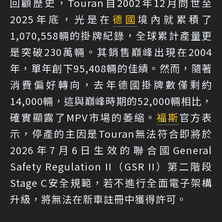
回顧歷史，Touran自2002年12月問世至
2025年底，光是在
德國
境內就累積了
1,070,558輛的掛牌紀錄，全球累計產量更
是突破230萬輛。其銷售巔峰出現在2004
年，單年創下95,408輛的佳績。然而，隨著
消費偏好轉向，去年德國掛牌數僅剩約
14,000輛，這與巔峰時期的52,000輛相比，
確實顯露了MPV市場的萎縮。
福斯
官方表
示，停產的主因是Touran無法符合即將於
2026年7月6日生效的聯合國General
Safety Regulation II（GSR II）第二階段
Stage C安全規範，若不進行全面電子架構
升級，將無法在新車註冊中獲得許可。