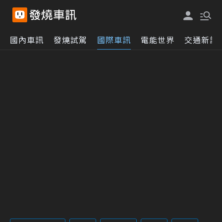
國內車訊
發燒試駕
國際車訊
電能世界
交通新訊