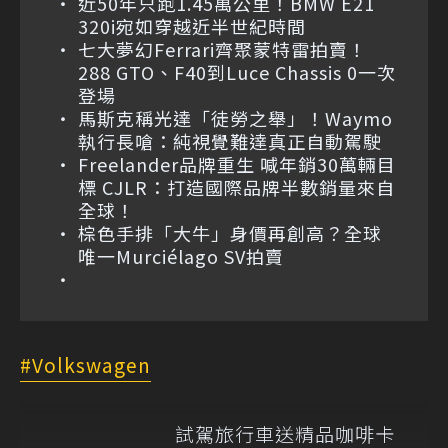
近50年只跑1.45萬公里！BMW E21
320i宛如穿越近半世紀時間
七大夢幻Ferrari齊聚蒙特雷拍賣！
288 GTO、F40到Luce Chassis 0一次
登場
馬斯克稱光達「徒勞之舉」！Waymo
執行長嗆：純視覺難達真正自動駕駛
Freelander品牌重生 喊年銷30萬輛目
標 CJLR：打造國際品牌半數銷量來自
全球！
棕色手排「大牛」身價再創高？全球
唯一Murciélago SV拍賣
Volkswagen
試駕旅行車送精品咖啡卡