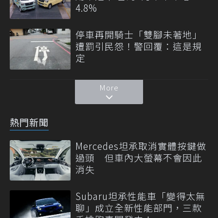
4.8%
停車再開騎士「雙腳未著地」
遭罰引民怨！警回覆：這是規
定
More
熱門新聞
Mercedes坦承取消實體按鍵做
過頭 但車內大螢幕不會因此
消失
Subaru坦承性能車「變得太無
聊」成立全新性能部門，三款