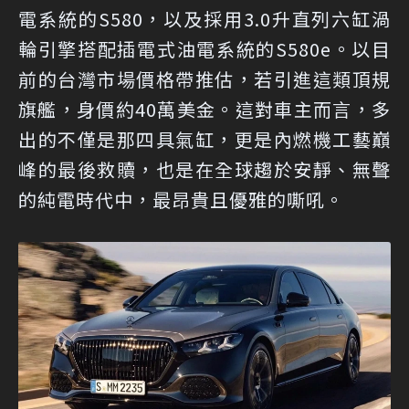
電系統的S580，以及採用3.0升直列六缸渦
輪引擎搭配插電式油電系統的S580e。以目
前的台灣市場價格帶推估，若引進這類頂規
旗艦，身價約40萬美金。這對車主而言，多
出的不僅是那四具氣缸，更是內燃機工藝巔
峰的最後救贖，也是在全球趨於安靜、無聲
的純電時代中，最昂貴且優雅的嘶吼。