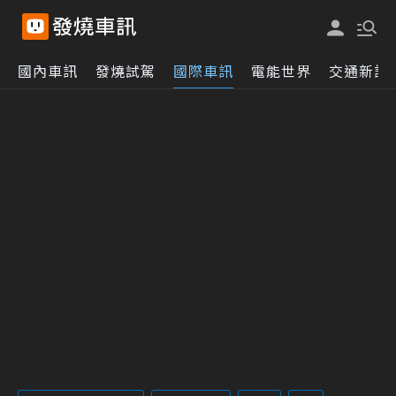
國內車訊
發燒試駕
國際車訊
電能世界
交通新訊