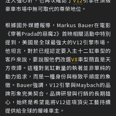
注入強心針，也再次確認了
V12
引擎在頂級
豪車市場中無可取代的尊榮地位。
根據國外媒體報導，Markus Bauer在電影
《穿著Prada的惡魔2》首映相關活動中特別
提到，美國是全球最強大的V12引擎市場。
他坦言，對於已經認定要入主十二缸車型的
客戶來說，要說服他們改選
V8
車型簡直是天
方夜譚。這種對氣缸數量的執著並非單純的
動力追求，而是一種身份與極致平順度的象
徵。Bauer強調，V12引擎與Maybach的品
牌形象完美契合，品牌研發與行銷的長期雄
心，始終是希望能將V12這項頂尖工藝持續
提供給全球的層峰車主。