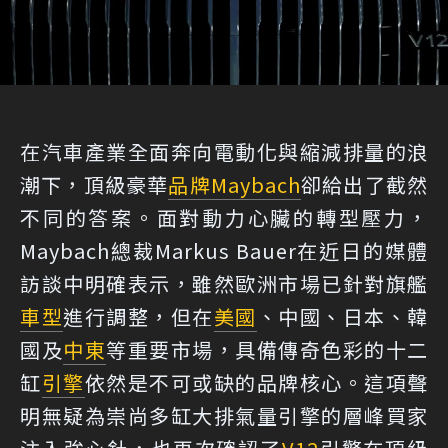
在汽車產業全面奔向電動化與縮減排量的浪
潮下，頂級豪華
品牌
Maybach
卻給出了截然
不同的答案。面對動力心臟的轉型壓力，
Maybach總裁Markus Bauer在近日的媒體
訪談中明確表示，雖然歐洲市場已針對旗艦
車型
進行調整，但在
美國
、中國、日本、韓
國及
中東
等重要市場，具備傳奇色彩的十二
缸
引擎
依然是不可或缺的品牌核心。這項聲
明無疑為崇尚多缸大排氣量引擎的層峰買家