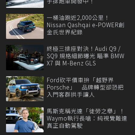
手排跑車開發中！
一桶油跑近2,000公里！
Nissan Qashqai e-POWER創
金氏世界紀錄
終極三排座對決！Audi Q9 /
SQ9 規格細節曝光 瞄準 BMW
X7 與 M-Benz GLS
Ford砍平價車拚「越野界
Porsche」 品牌轉型卻恐把
入門客群拱手讓人
馬斯克稱光達「徒勞之舉」！
Waymo執行長嗆：純視覺難達
真正自動駕駛