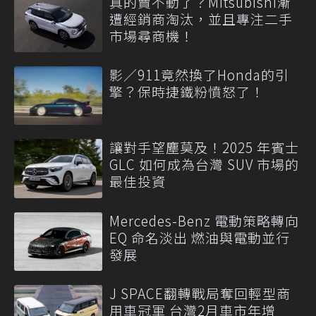
真的賣不動了？Mitsubishi漸
遭經銷商淘汰，並且專注二手
市場尋商機！
影／911竟然換了Honda的引
擎？保時捷鐵粉憤怒了！
讓對手望塵莫及！2025 年賓士
GLC 如何成為台灣 SUV 市場的
最佳投資
Mercedes-Benz 電動策略轉向
EQ 命名淡出 燃油與電動並行
發展
J SPACE翻轉戰局奪回輕型商
用車冠軍 台灣2月車市年增