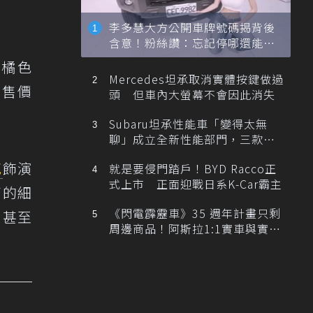
李多慧大方公開車牌號碼揭背後
含意！粉絲讚：忘記停哪還能幫
忙找車
典橘色
Mercedes坦承取消實體按鍵做過
，售價
頭 但車內大螢幕不會因此消失
Subaru坦承性能車「變得太無
聊」成立全新性能部門，三款手
排跑車開發中！
克
飾演
就是要侵門踏戶！BYD Racco正
式上市 正面迎戰日系K-Car霸主
高的細
《閃電霹靂車》35 週年計畫只剩
。甚至
周邊商品！阿斯拉1:1實車與實體
展覽雙雙喊卡