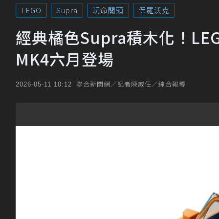
LEGO
Supra
玩命關頭
保羅沃克
經典橘色Supra積木化！LEG
MK4六月登場
聯合新聞網／記者陳威任／綜合報導
2026-05-11 10:12