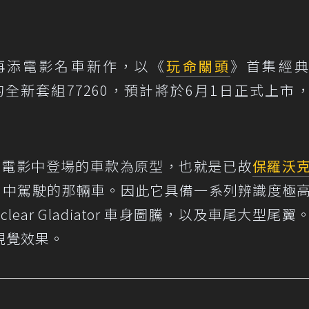
s系列再添電影名車新作，以《
玩命關頭
》首集經
的全新套組77260，預計將於6月1日正式上市
首集電影中登場的車款為原型，也就是已故
保羅沃
ner 在片中駕駛的那輛車。因此它具備一系列辨識度極
ear Gladiator 車身圖騰，以及車尾大型尾翼
視覺效果。