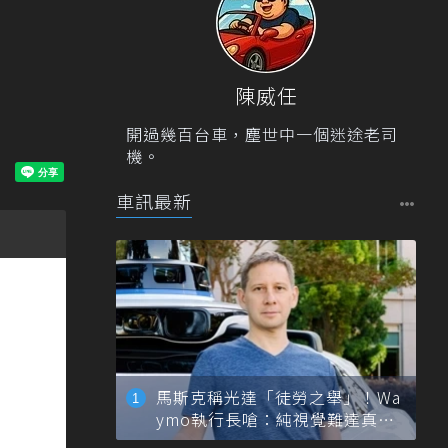
陳威任
開過幾百台車，塵世中一個迷途老司
機。
車訊最新
馬斯克稱光達「徒勞之舉」！Wa
ymo執行長嗆：純視覺難達真正
自動駕駛