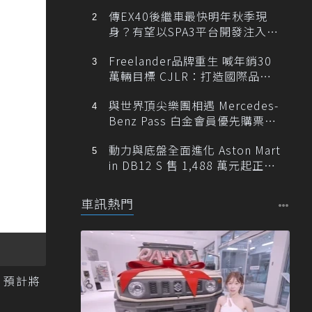
傳EX40後繼車最快明年秋季現
身？有望以SPA3平台開發注入80
0V動力
Freelander品牌重生 喊年銷30
萬輛目標 CJLR：打造國際品牌
半數銷量來自全球！
與世界頂尖樂團相遇 Mercedes-
Benz Pass 白金會員優先購票維
也納愛樂
動力與底盤全面進化 Aston Mart
in DB12 S 售 1,488 萬元起正式
登台
車訊熱門
0，預計將