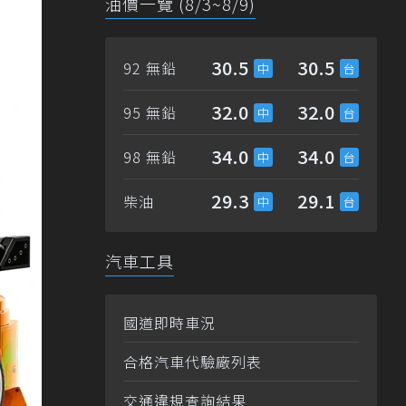
油價一覽 (8/3~8/9)
30.5
30.5
92 無鉛
32.0
32.0
95 無鉛
34.0
34.0
98 無鉛
29.3
29.1
柴油
汽車工具
國道即時車況
合格汽車代驗廠列表
交通違規查詢結果