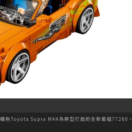
典橘色Toyota Supra MK4為原型打造的全新套組7726