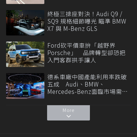
終極三排座對決！Audi Q9 /
SQ9 規格細節曝光 瞄準 BMW
X7 與 M-Benz GLS
Ford砍平價車拚「越野界
Porsche」 品牌轉型卻恐把
入門客群拱手讓人
德系車廠中國產能利用率跌破
五成 Audi、BMW、
Mercedes-Benz面臨市場需求
轉變
More