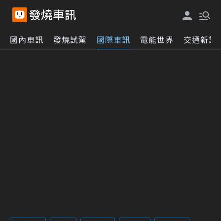
國內車訊
發燒試駕
國際車訊
電能世界
交通新訊