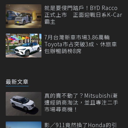
就是要侵門踏戶！BYD Racco
正式上市 正面迎戰日系K-Car
霸主
7月台灣新車市場3.86萬輛
Toyota市占突破3成、休旅車
包辦暢銷榜8席
最新文章
真的賣不動了？Mitsubishi漸
遭經銷商淘汰，並且專注二手
市場尋商機！
影／911竟然換了Honda的引