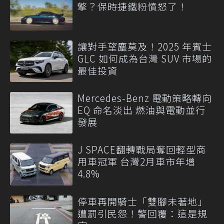
擎？保時捷鐵粉憤怒了！
讓對手望塵莫及！2025 年賓士
GLC 如何成為台灣 SUV 市場的
最佳投資
Mercedes-Benz 電動策略轉向
EQ 命名淡出 燃油與電動並行
發展
J SPACE翻轉戰局奪回輕型商
用車冠軍 台灣2月車市年增
4.8%
停車再開騎士「雙腳未著地」
遭罰引民怨！警回覆：這是規