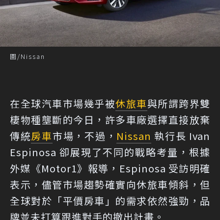
圖/Nissan
在全球汽車市場幾乎被
休旅車
與所謂跨界雙
棲物種壟斷的今日，許多車廠選擇直接放棄
傳統
房車
市場，不過，
Nissan
執行長 Ivan
Espinosa 卻展現了不同的戰略考量，根據
外媒
《Motor1》
報導，Espinosa 受訪明確
表示，儘管市場趨勢確實向休旅車傾斜，但
全球對於「平價房車」的需求依然強勁，品
牌並未打算跟進對手的撤出計畫。