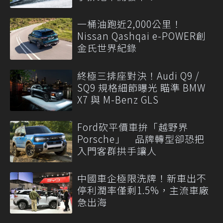
一桶油跑近2,000公里！
Nissan Qashqai e-POWER創
金氏世界紀錄
終極三排座對決！Audi Q9 /
SQ9 規格細節曝光 瞄準 BMW
X7 與 M-Benz GLS
Ford砍平價車拚「越野界
Porsche」 品牌轉型卻恐把
入門客群拱手讓人
中國車企極限洗牌！新車出不
停利潤率僅剩1.5%，主流車廠
急出海