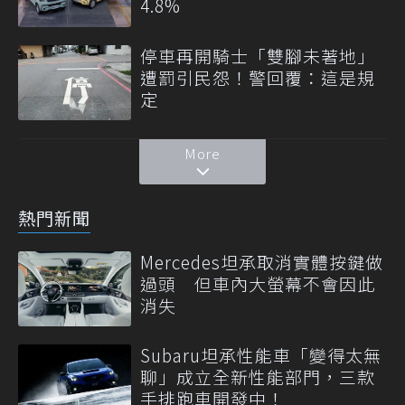
4.8%
停車再開騎士「雙腳未著地」
遭罰引民怨！警回覆：這是規
定
More
熱門新聞
Mercedes坦承取消實體按鍵做
過頭 但車內大螢幕不會因此
消失
Subaru坦承性能車「變得太無
聊」成立全新性能部門，三款
手排跑車開發中！