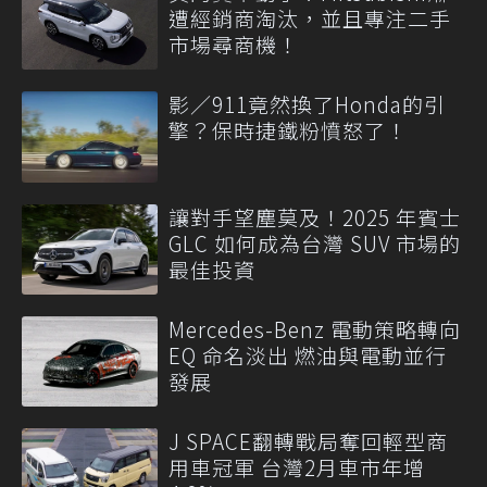
遭經銷商淘汰，並且專注二手
市場尋商機！
影／911竟然換了Honda的引
擎？保時捷鐵粉憤怒了！
讓對手望塵莫及！2025 年賓士
GLC 如何成為台灣 SUV 市場的
最佳投資
Mercedes-Benz 電動策略轉向
EQ 命名淡出 燃油與電動並行
發展
J SPACE翻轉戰局奪回輕型商
用車冠軍 台灣2月車市年增