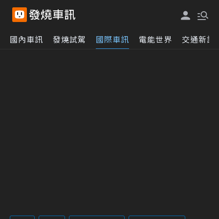
國內車訊
發燒試駕
國際車訊
電能世界
交通新訊