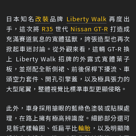
日本知名
改裝
品牌
Liberty Walk
再度出
手，這次將
R35
世代
Nissan GT-R
打造成
充滿賽道氣息的寬體猛獸，誇張造型也再次
掀起車迷討論。從外觀來看，這輛 GT-R 換
上 Liberty Walk 招牌的外露式寬體葉子
板，並搭配全新側裙、前後保桿下擾流、車
頭空力套件、開孔引擎蓋，以及極具張力的
大型尾翼，整體視覺比標準車型更顯侵略。
此外，車身採用搶眼的藍綠色塗裝或貼膜處
理，在路上擁有極高辨識度。細節部分還可
見新式樣輪圈、低扁平比
輪胎
，以及明顯降