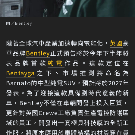
圖／Bentley
隨著全球汽車產業加速轉向電能化，
英國
豪
華品牌
Bentley
正式預告將於今年下半年發
表品牌首款
純電
作品。這款定位在
Bentayga
之下、市場推測將命名為
Barnato的中型純電SUV，預計將於2027年
發表。為了迎接這款具備劃時代意義的新
車，Bentley不僅在車輛開發上投入巨資，
更針對英國Crewe工廠負責生產電控防護區
域的員工，開發出一套極具科技感的全新工
作服，將原本應用於車體結構的材質穿在員