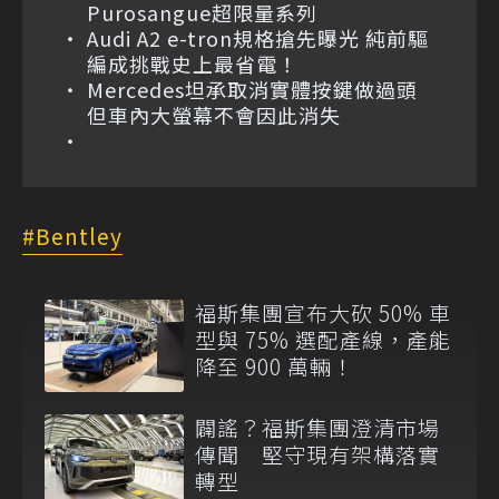
Purosangue超限量系列
Audi A2 e-tron規格搶先曝光 純前驅
編成挑戰史上最省電！
Mercedes坦承取消實體按鍵做過頭
但車內大螢幕不會因此消失
Bentley
福斯集團宣布大砍 50% 車
型與 75% 選配產線，產能
降至 900 萬輛！
闢謠？福斯集團澄清市場
傳聞 堅守現有架構落實
轉型