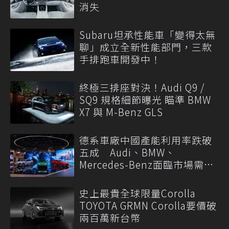
消失
Subaru坦承性能車「變得太無
聊」成立全新性能部門，三款
手排跑車開發中！
終極三排座對決！Audi Q9 /
SQ9 規格細節曝光 瞄準 BMW
X7 與 M-Benz GLS
德系車廠中國產能利用率跌破
五成 Audi、BMW、
Mercedes-Benz面臨市場需求
轉變
史上最貴全球限量Corolla
TOYOTA GRMN Corolla要價破
兩百萬新台幣