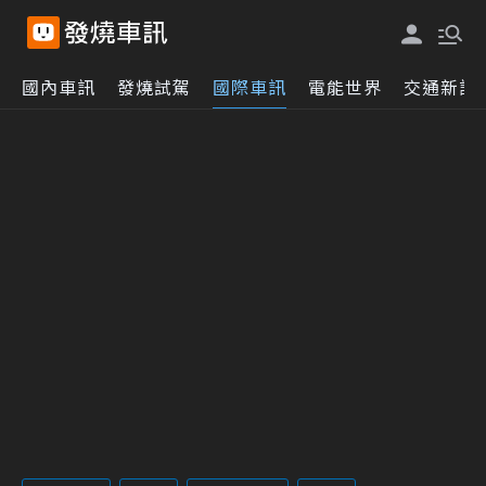
國內車訊
發燒試駕
國際車訊
電能世界
交通新訊