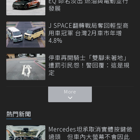
EQ 命名淡出 燃油與電動並行
發展
J SPACE翻轉戰局奪回輕型商
用車冠軍 台灣2月車市年增
4.8%
停車再開騎士「雙腳未著地」
遭罰引民怨！警回覆：這是規
定
More
熱門新聞
Mercedes坦承取消實體按鍵做
過頭 但車內大螢幕不會因此