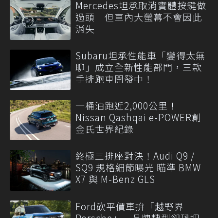
Mercedes坦承取消實體按鍵做
過頭 但車內大螢幕不會因此
消失
Subaru坦承性能車「變得太無
聊」成立全新性能部門，三款
手排跑車開發中！
一桶油跑近2,000公里！
Nissan Qashqai e-POWER創
金氏世界紀錄
終極三排座對決！Audi Q9 /
SQ9 規格細節曝光 瞄準 BMW
X7 與 M-Benz GLS
Ford砍平價車拚「越野界
Porsche」 品牌轉型卻恐把