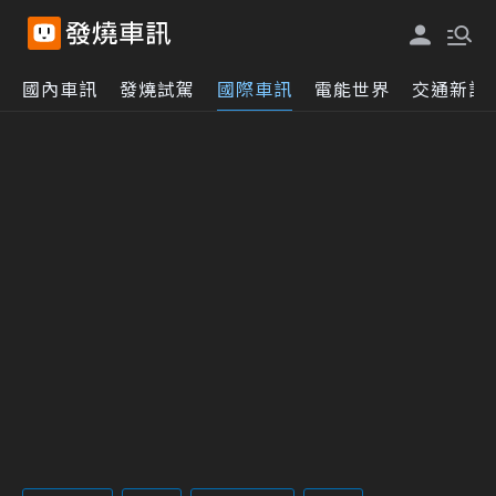
國內車訊
發燒試駕
國際車訊
電能世界
交通新訊