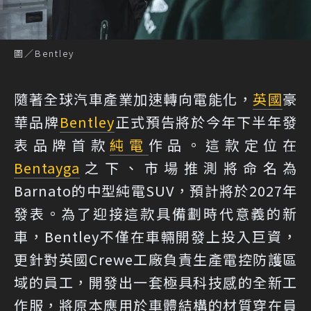
圖／Bentley
隨著全球汽車產業加速轉向電能化，
英國
豪
華品牌
Bentley
正式預告將於今年下半年發
表品牌首款
純電
作品。這款定位在
Bentayga
之下、市場推測將命名為
Barnato的中型純電SUV，預計將於2027年
發表。為了迎接這款具備劃時代意義的新
車，Bentley不僅在車輛開發上投入巨資，
更針對英國Crewe工廠負責生產電控防護區
域的員工，開發出一套極具科技感的全新工
作服，將原本應用於車體結構的材質穿在員