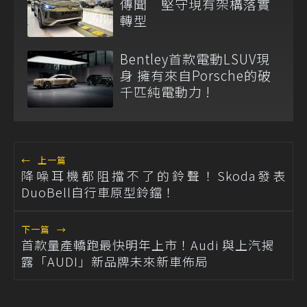
傳聞 堅守現有架構落實
轉型
Bentley首款電動LSUV現
身 擁有來自Porsche的破
千匹純電動力 !
←
上一篇
降噪耳機都阻擋不了的鈴聲！Skoda發表
DuoBell自行車原型鈴鐺！
下一篇
→
首款量產轎跑最快明年上市！Audi 與上汽揭
露「AUDI」新品牌未來新車佈局