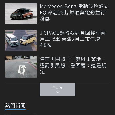
Mercedes-Benz 電動策略轉向
EQ 命名淡出 燃油與電動並行
發展
J SPACE翻轉戰局奪回輕型商
用車冠軍 台灣2月車市年增
4.8%
停車再開騎士「雙腳未著地」
遭罰引民怨！警回覆：這是規
定
More
熱門新聞