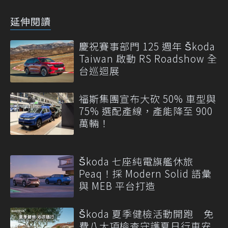
延伸閱讀
慶祝賽事部門 125 週年 Škoda
Taiwan 啟動 RS Roadshow 全
台巡迴展
福斯集團宣布大砍 50% 車型與
75% 選配產線，產能降至 900
萬輛！
Škoda 七座純電旗艦休旅
Peaq！採 Modern Solid 語彙
與 MEB 平台打造
Škoda 夏季健檢活動開跑 免
費八大項檢查守護夏日行車安