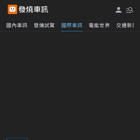
國內車訊
發燒試駕
國際車訊
電能世界
交通新訊