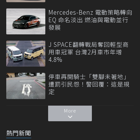
Mercedes-Benz 電動策略轉向
EQ 命名淡出 燃油與電動並行
發展
J SPACE翻轉戰局奪回輕型商
用車冠軍 台灣2月車市年增
4.8%
停車再開騎士「雙腳未著地」
遭罰引民怨！警回覆：這是規
定
More
熱門新聞