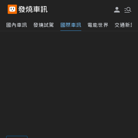
國內車訊
發燒試駕
國際車訊
電能世界
交通新訊