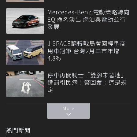
Mercedes-Benz 電動策略轉向
EQ 命名淡出 燃油與電動並行
發展
J SPACE翻轉戰局奪回輕型商
用車冠軍 台灣2月車市年增
4.8%
停車再開騎士「雙腳未著地」
遭罰引民怨！警回覆：這是規
定
More
熱門新聞