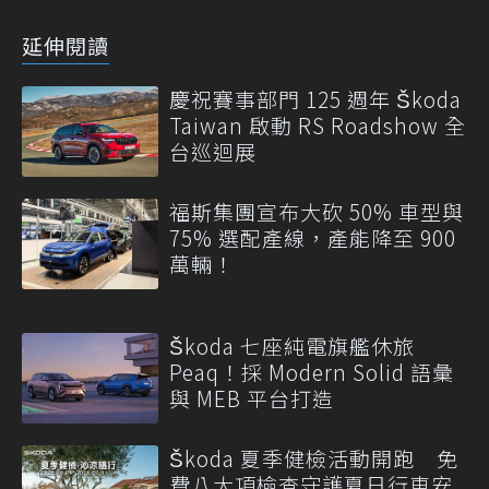
延伸閱讀
慶祝賽事部門 125 週年 Škoda
Taiwan 啟動 RS Roadshow 全
台巡迴展
福斯集團宣布大砍 50% 車型與
75% 選配產線，產能降至 900
萬輛！
Škoda 七座純電旗艦休旅
Peaq！採 Modern Solid 語彙
與 MEB 平台打造
Škoda 夏季健檢活動開跑 免
費八大項檢查守護夏日行車安