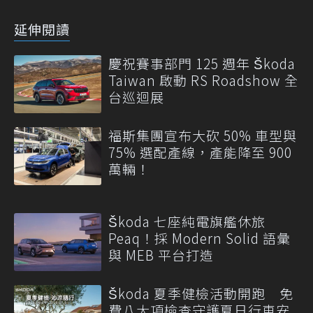
延伸閱讀
慶祝賽事部門 125 週年 Škoda
Taiwan 啟動 RS Roadshow 全
台巡迴展
福斯集團宣布大砍 50% 車型與
75% 選配產線，產能降至 900
萬輛！
Škoda 七座純電旗艦休旅
Peaq！採 Modern Solid 語彙
與 MEB 平台打造
Škoda 夏季健檢活動開跑 免
費八大項檢查守護夏日行車安