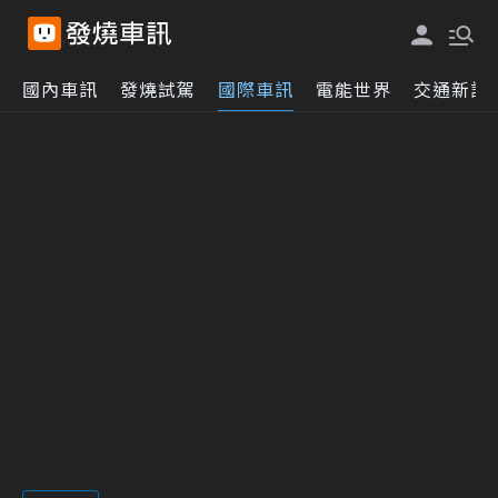
國內車訊
發燒試駕
國際車訊
電能世界
交通新訊