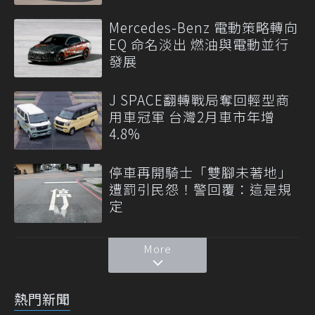
Mercedes-Benz 電動策略轉向
EQ 命名淡出 燃油與電動並行
發展
J SPACE翻轉戰局奪回輕型商
用車冠軍 台灣2月車市年增
4.8%
停車再開騎士「雙腳未著地」
遭罰引民怨！警回覆：這是規
定
More
熱門新聞